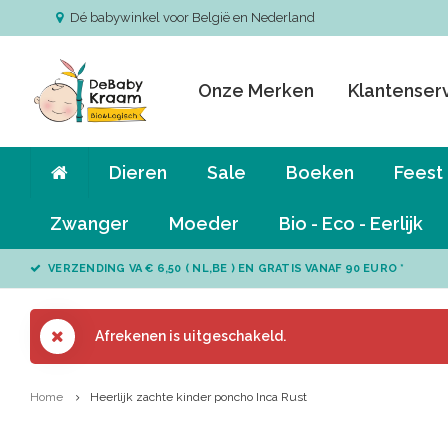
Dé babywinkel voor België en Nederland
Onze Merken
Klantenser
Dieren
Sale
Boeken
Feest
Zwanger
Moeder
Bio - Eco - Eerlijk
VERZENDING VA € 6,50 ( NL,BE ) EN GRATIS VANAF 90 EURO *
Afrekenen is uitgeschakeld.
Home
Heerlijk zachte kinder poncho Inca Rust