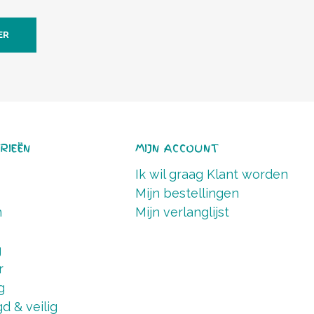
ER
RIEËN
MIJN ACCOUNT
Ik wil graag Klant worden
Mijn bestellingen
n
Mijn verlanglijst
g
r
g
d & veilig