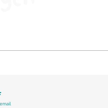
f
 email