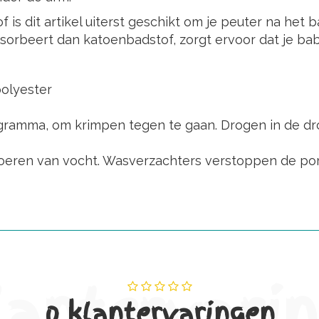
 dit artikel uiterst geschikt om je peuter na het ba
rbeert dan katoenbadstof, zorgt ervoor dat je baby
olyester
gramma, om krimpen tegen te gaan. Drogen in de dr
oeren van vocht. Wasverzachters verstoppen de po
lantervari
0 klantervaringen