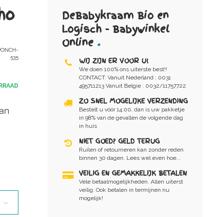
ho
DeBabykraam Bio en
Logisch - Babywinkel
Online
.
ONCH-
535
WIJ ZIJN ER VOOR U!
We doen 100% ons uiterste best!!
CONTACT: Vanuit Nederland : 0031
RRAAD
495711213 Vanuit Belgie : 0032/11757722
ZO SNEL MOGELIJKE VERZENDING
van
Bestelt u vóór 14:00, dan is uw pakketje
in 98% van de gevallen de volgende dag
in huis
NIET GOED? GELD TERUG
Ruilen of retourneren kan zonder reden
binnen 30 dagen. Lees wel even hoe...
VEILIG EN GEMAKKELIJK BETALEN
Vele betaalmogelijkheden. Allen uiterst
veilig. Ook betalen in termijnen nu
mogelijk!