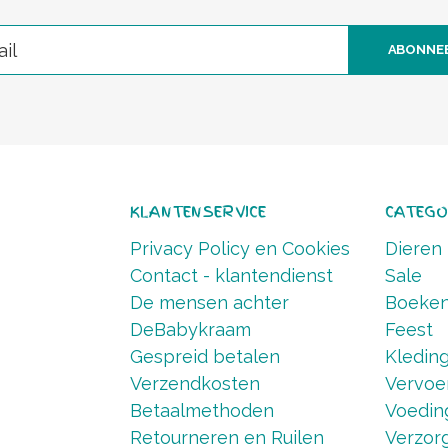
ABONNE
KLANTENSERVICE
CATEGO
Privacy Policy en Cookies
Dieren
Contact - klantendienst
Sale
De mensen achter
Boeke
DeBabykraam
Feest
Gespreid betalen
Kledin
Verzendkosten
Vervoe
Betaalmethoden
Voedin
Retourneren en Ruilen
Verzorg