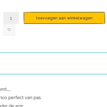
toevoegen aan winkelwagen
t.....
nco perfect van pas.
nder de arm.