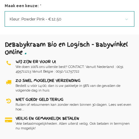
Maak een keuze:
*
Kleur: Powder Pink - €12,50
DeBabykraam Bio en Logisch - Babywinkel
Online
.
WIJ ZIJN ER VOOR U!
We doen 100% ons uiterste best!! CONTACT: Vanuit Nederland : 0031
495711213 Vanuit Belgie : 0032/11757722
ZO SNEL MOGELIJKE VERZENDING
Bestelt u vóór 14:00, dan is uw pakketje in 98% van de gevallen de
volgende dag in huis
NIET GOED? GELD TERUG
Ruilen of retourneren kan zonder reden binnen 30 dagen. Lees wel even
hoe...
VEILIG EN GEMAKKELIJK BETALEN
Vele betaalmogelijkheden. Allen uiterst veilig. Ook betalen in termijnen
nu mogelijk!