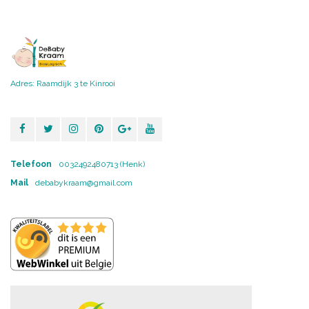
Adres: Raamdijk 3 te Kinrooi
Telefoon
0032492480713 (Henk)
Mail
debabykraam@gmail.com