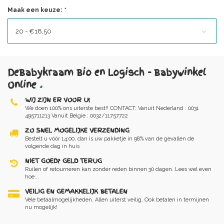
Maak een keuze:
*
20 - €18,50
DeBabykraam Bio en Logisch - Babywinkel
Online
.
WIJ ZIJN ER VOOR U!
We doen 100% ons uiterste best!! CONTACT: Vanuit Nederland : 0031
495711213 Vanuit Belgie : 0032/11757722
ZO SNEL MOGELIJKE VERZENDING
Bestelt u vóór 14:00, dan is uw pakketje in 98% van de gevallen de
volgende dag in huis
NIET GOED? GELD TERUG
Ruilen of retourneren kan zonder reden binnen 30 dagen. Lees wel even
hoe...
VEILIG EN GEMAKKELIJK BETALEN
Vele betaalmogelijkheden. Allen uiterst veilig. Ook betalen in termijnen
nu mogelijk!