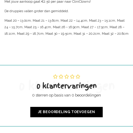
Met jouw aankoop gaat €2.50 per paar naar CliniClowns!
De druppies vallen groter dan gemiddeld.
Maat 20 – 13.0cm, Maat 21 – 13.6cm, Maat 22 – 14.4cm, Maat 23 – 15.1cm, Maat
24 – 15.7cm, Maat 25 – 16.4cm, Maat 26 – 16.9cm, Maat 27 – 17.5cm, Maat 28 –
18.1cm, Maat 29 – 18.7cm, Maat 30 – 19.5cm, Maat 31 – 20.2cm, Maat 32 – 20.8cm
0 klantervaringen
0 klantervaringen
0 sterren op basis van 0 beoordelingen
JE BEOORDELING TOEVOEGEN