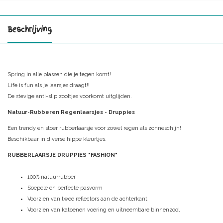
Beschrijving
Spring in alle plassen die je tegen komt!
Life is fun als je laarsjes draagt!!
De stevige anti-slip zooltjes voorkomt uitglijden.
Natuur-Rubberen Regenlaarsjes - Druppies
Een trendy en stoer rubberlaarsje voor zowel regen als zonneschijn!
Beschikbaar in diverse hippe kleurtjes.
RUBBERLAARSJE DRUPPIES "FASHION"
100% natuurrubber
Soepele en perfecte pasvorm
Voorzien van twee reflectors aan de achterkant
Voorzien van katoenen voering en uitneembare binnenzool