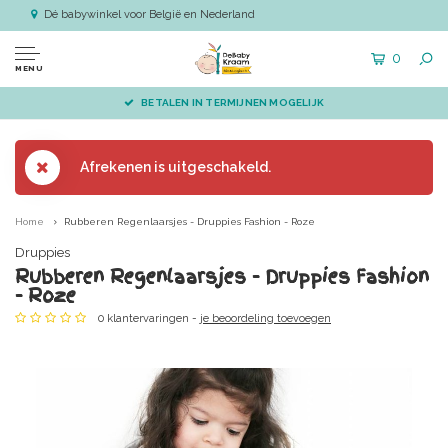
Dé babywinkel voor België en Nederland
0
MENU
BETALEN IN TERMIJNEN MOGELIJK
Afrekenen is uitgeschakeld.
Home
Rubberen Regenlaarsjes - Druppies Fashion - Roze
Druppies
Rubberen Regenlaarsjes - Druppies Fashion
- Roze
0 klantervaringen -
je beoordeling toevoegen