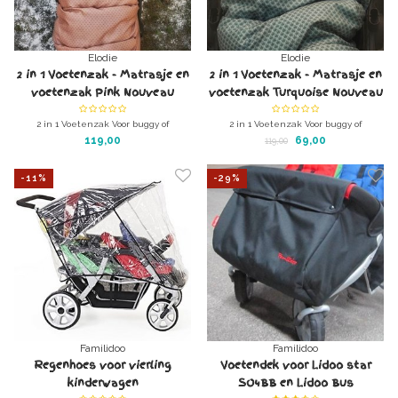
Elodie
Elodie
2 in 1 Voetenzak - Matrasje en
2 in 1 Voetenzak - Matrasje en
voetenzak Pink Nouveau
voetenzak Turquoise Nouveau
2 in 1 Voetenzak Voor buggy of
2 in 1 Voetenzak Voor buggy of
kinderwagen. Matras (inlegger) en
kinderwagen. Matras (inlegger) en
119,00
69,00
119,00
voetenzak tegelijk
voetenzak tegelijk
Voetenzak / wagenzak ideaal ook voor
Voetenzak / wagenzak ideaal ook voor
-11%
de familidoo meerlingwagen
-29%
de familidoo meerlingwagen
Familidoo
Familidoo
Regenhoes voor vierling
Voetendek voor Lidoo star
kinderwagen
SO4BB en Lidoo Bus