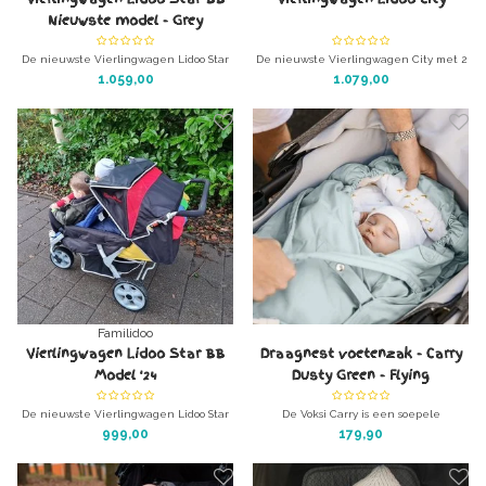
Nieuwste model - Grey
De nieuwste Vierlingwagen Lidoo Star
De nieuwste Vierlingwagen City met 2
BB + NU IN GRIJS!
bankjes
1.059,00
1.079,00
Altijd de nieuwste versie bij
Altijd de nieuwste versie bij
DeBabykraam! - meerlingbuggy voor 4
DeBabykraam! - meerlingbuggy voor 4
kinderen.
kinderen.
Ideaal voor oppasmoeders en
Ideaal voor oppasmoeders en
kinderdagverblijven!
kinderdagverblijven!
Familidoo
Vierlingwagen Lidoo Star BB
Draagnest voetenzak - Carry
Model '24
Dusty Green - Flying
De nieuwste Vierlingwagen Lidoo Star
De Voksi Carry is een soepele
BB +
draagmand met geïntegreerde
999,00
179,90
Altijd de nieuwste versie bij
draagplank.
DeBabykraam! - meerlingbuggy voor 4
kinderen.