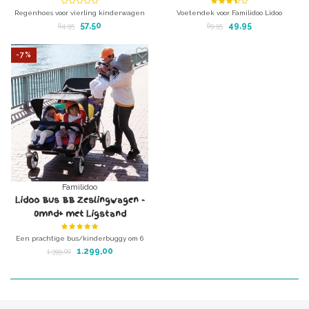
Regenhoes voor vierling kinderwagen
Voetendek voor Familidoo Lidoo
Star BB en City BB
modellen
57,50
49,95
64,95
69,95
- Star SO4BB vierlingwagen
- Bus zeslingwagen
-7%
Familidoo
Lidoo Bus BB Zeslingwagen -
0mnd+ met Ligstand
Een prachtige bus/kinderbuggy om 6
kindertjes veilig en gezellig te
1.299,00
1.399,00
vervoeren