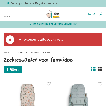
Dé babywinkel voor België en Nederland
0
MENU
BETALEN IN TERMIJNEN MOGELIJK
Afrekenen is uitgeschakeld.
Home
Zoekresultaten voor familidoo
Zoekresultaten voor familidoo
Filters