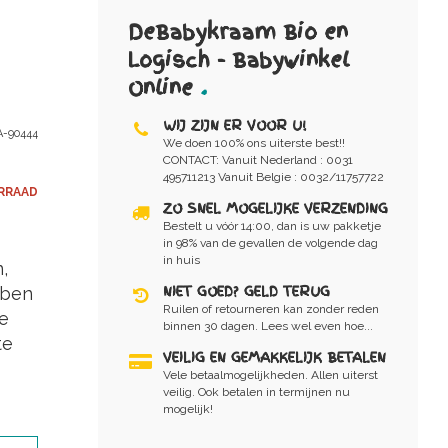
DeBabykraam Bio en
Logisch - Babywinkel
Online
.
WIJ ZIJN ER VOOR U!
-90444
We doen 100% ons uiterste best!!
CONTACT: Vanuit Nederland : 0031
495711213 Vanuit Belgie : 0032/11757722
RRAAD
ZO SNEL MOGELIJKE VERZENDING
Bestelt u vóór 14:00, dan is uw pakketje
in 98% van de gevallen de volgende dag
in huis
,
NIET GOED? GELD TERUG
bben
Ruilen of retourneren kan zonder reden
e
binnen 30 dagen. Lees wel even hoe...
te
VEILIG EN GEMAKKELIJK BETALEN
Vele betaalmogelijkheden. Allen uiterst
veilig. Ook betalen in termijnen nu
mogelijk!