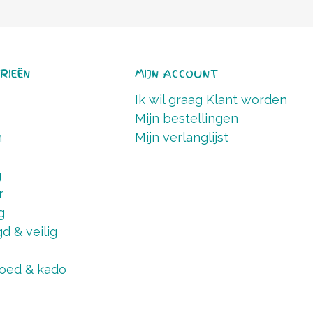
RIEËN
MIJN ACCOUNT
Ik wil graag Klant worden
Mijn bestellingen
n
Mijn verlanglijst
g
r
g
d & veilig
oed & kado