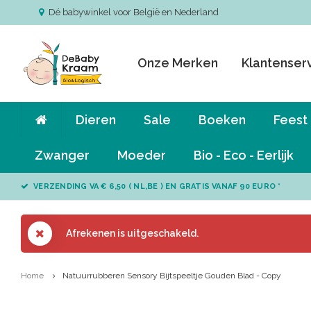
Dé babywinkel voor België en Nederland
Onze Merken
Klantenser
Dieren
Sale
Boeken
Feest
Zwanger
Moeder
Bio - Eco - Eerlijk
VERZENDING VA € 6,50 ( NL,BE ) EN GRATIS VANAF 90 EURO *
Afrekenen is uitgeschakeld.
Home
Natuurrubberen Sensory Bijtspeeltje Gouden Blad - Copy