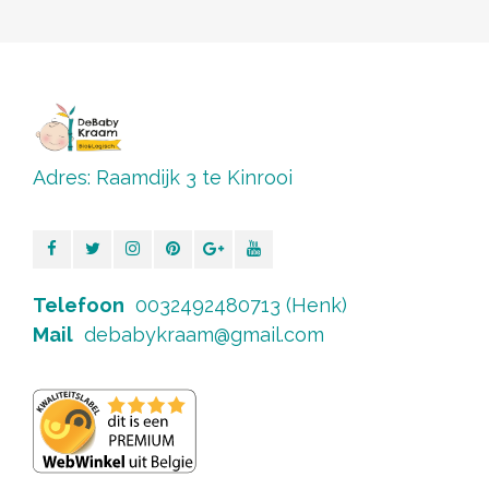
Adres: Raamdijk 3 te Kinrooi
Telefoon
0032492480713 (Henk)
Mail
debabykraam@gmail.com