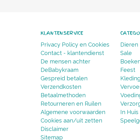
KLANTENSERVICE
CATEGO
Privacy Policy en Cookies
Dieren
Contact - klantendienst
Sale
De mensen achter
Boeke
DeBabykraam
Feest
Gespreid betalen
Kledin
Verzendkosten
Vervoe
Betaalmethoden
Voedin
Retourneren en Ruilen
Verzorg
Algemene voorwaarden
In Huis
Cookies aan/uit zetten
Speelg
Disclaimer
Sitemap