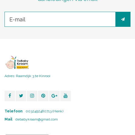
Adres: Raamdijk 3 te Kinrooi
Telefoon
0032492480713 (Henk)
Mail
debabykraam@gmail.com