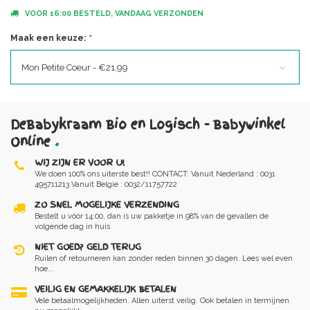
VOOR 16:00 BESTELD, VANDAAG VERZONDEN
Maak een keuze:
*
Mon Petite Coeur - €21,99
DeBabykraam Bio en Logisch - Babywinkel
Online
.
WIJ ZIJN ER VOOR U!
We doen 100% ons uiterste best!! CONTACT: Vanuit Nederland : 0031
495711213 Vanuit Belgie : 0032/11757722
ZO SNEL MOGELIJKE VERZENDING
Bestelt u vóór 14:00, dan is uw pakketje in 98% van de gevallen de
volgende dag in huis
NIET GOED? GELD TERUG
Ruilen of retourneren kan zonder reden binnen 30 dagen. Lees wel even
hoe...
VEILIG EN GEMAKKELIJK BETALEN
Vele betaalmogelijkheden. Allen uiterst veilig. Ook betalen in termijnen