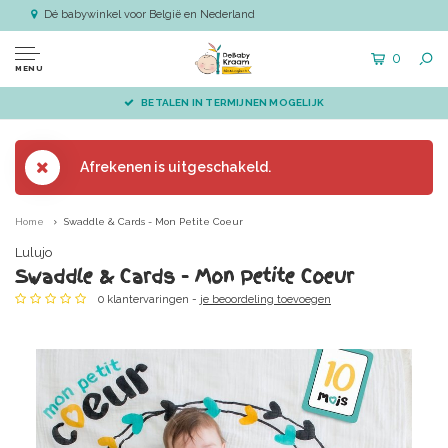
Dé babywinkel voor België en Nederland
0
MENU
BETALEN IN TERMIJNEN MOGELIJK
Afrekenen is uitgeschakeld.
Home
Swaddle & Cards - Mon Petite Coeur
Lulujo
Swaddle & Cards - Mon Petite Coeur
0 klantervaringen -
je beoordeling toevoegen