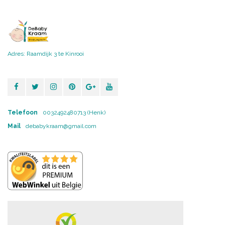
Adres: Raamdijk 3 te Kinrooi
Telefoon
0032492480713 (Henk)
Mail
debabykraam@gmail.com