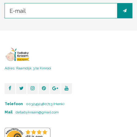
Adres: Raamdijk 3 te Kinrooi
Telefoon
0032492480713 (Henk)
Mail
debabykraam@gmail.com