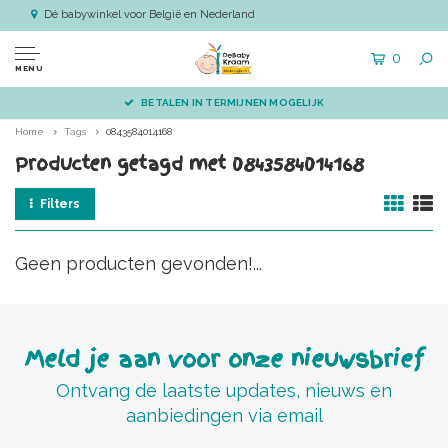
Dé babywinkel voor België en Nederland
0
MENU
BETALEN IN TERMIJNEN MOGELIJK
Home
Tags
0843584014168
Producten getagd met 0843584014168
Filters
Geen producten gevonden!...
Meld je aan voor onze nieuwsbrief
Ontvang de laatste updates, nieuws en
aanbiedingen via email