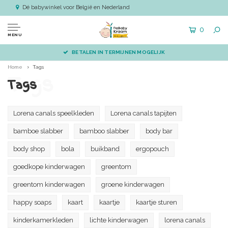
Dé babywinkel voor België en Nederland
0
MENU
BETALEN IN TERMIJNEN MOGELIJK
Home
Tags
Tags
Tags
Lorena canals speelkleden
Lorena canals tapijten
bamboe slabber
bamboo slabber
body bar
body shop
bola
buikband
ergopouch
goedkope kinderwagen
greentom
greentom kinderwagen
groene kinderwagen
happy soaps
kaart
kaartje
kaartje sturen
kinderkamerkleden
lichte kinderwagen
lorena canals