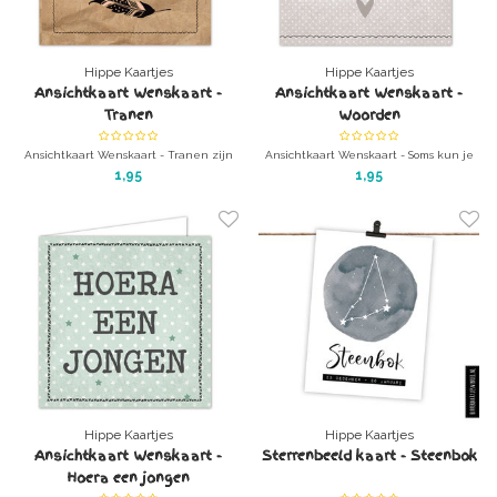
Hippe Kaartjes
Hippe Kaartjes
Ansichtkaart Wenskaart -
Ansichtkaart Wenskaart -
Tranen
Woorden
Ansichtkaart Wenskaart - Tranen zijn
Ansichtkaart Wenskaart - Soms kun je
de woorden die je hart niet kan
geen woorden vinden die zeggen wat
1,95
1,95
vertellen
je voelt
ansichtkaart met enveloppe
ansichtkaart met enveloppe
Hippe Kaartjes
Hippe Kaartjes
Ansichtkaart Wenskaart -
Sterrenbeeld kaart - Steenbok
Hoera een jongen