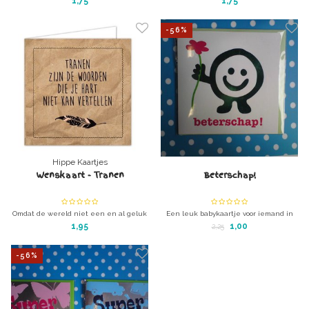
1,75
1,75
-56%
Hippe Kaartjes
Wenskaart - Tranen
Beterschap!
Omdat de wereld niet een en al geluk
Een leuk babykaartje voor iemand in
kent
het ziekenhuis
1,95
1,00
2,25
Met bijpassende enveloppe
-56%