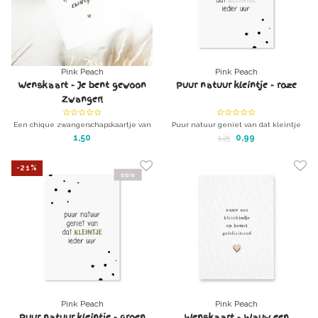
Pink Peach
Pink Peach
Wenskaart - Je bent gewoon
Puur natuur kleintje - roze
Zwanger!
Een chique zwangerschapskaartje van
Puur natuur geniet van dat kleintje
luxe papier met goudfolie
ieder uur - groen
1,50
0,99
1,25
-21%
Pink Peach
Pink Peach
Puur natuur kleintje - groen
Wenskaart - Wauw een