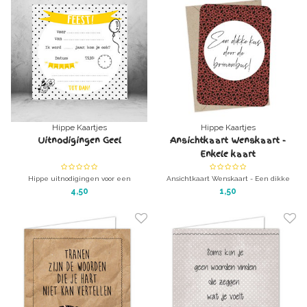
Hippe Kaartjes
Hippe Kaartjes
Uitnodigingen Geel
Ansichtkaart Wenskaart -
Enkele kaart
Hippe uitnodigingen voor een
Ansichtkaart Wenskaart - Een dikke
kinderfeestje of verjaardag
kus door de brievenbus!
4,50
1,50