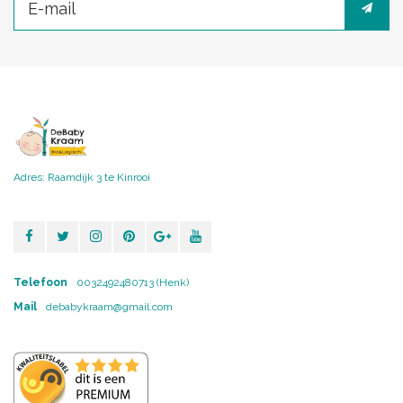
Adres: Raamdijk 3 te Kinrooi
Telefoon
0032492480713 (Henk)
Mail
debabykraam@gmail.com