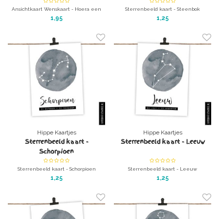
Ansichtkaart Wenskaart - Hoera een
Sterrenbeeld kaart - Steenbok
jongen
Leuk als kraamcadeau of ander cadeau
1,95
1,25
ansichtkaart met enveloppe
Hippe Kaartjes
Hippe Kaartjes
Sterrenbeeld kaart -
Sterrenbeeld kaart - Leeuw
Schorpioen
Sterrenbeeld kaart - Schorpioen
Sterrenbeeld kaart - Leeuw
A6 kaart zonder enveloppe
A6 kaart zonder enveloppe
1,25
1,25