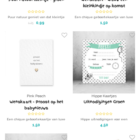
kleinkindje op komst
Puur natuur geniet van dat kleintje
Een chique geboortekaartje van luxe
ieder uur - groen
papier met een houten hartje
0,99
1,50
1,25
Pink Peach
Hippe Kaartjes
Wenskaart - Proost op het
Uitnodigingen Groen
babynieuws
Een chique geboortekaartje van luxe
Hippe uitnodigingen voor een
papier met een houten hartje
kinderfeestje of verjaardag
1,50
4,50