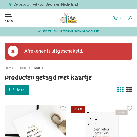
Dé babywinkel voor België en Nederland
0
MENU
BETALEN IN TERMIJNEN MOGELIJK
Afrekenen is uitgeschakeld.
Home
Tags
kaartje
Producten getagd met kaartje
Filters
-21%