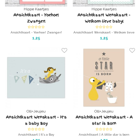
Hippe Kaartjes
Hippe Kaartjes
Ansichtkaart - Yoehoe!
Ansichtkaart Wenskaart -
Zwanger!
Welkom lieve baby!
Ansichtkaart - Yoehoe! Zwanger!
Ansichtkaart Wenskaart - Welkom lieve
ansichtkaart zonder enveloppe
baby!
1,25
1,25
ansichtkaart zonder enveloppe
Olli+Jeujeu
Olli+Jeujeu
Ansichtkaart Wenskaart - It's
Ansichtkaart Wenskaart - A
a baby Boy
star is Born
Ansichtkaart | It's a Boy
Ansichtkaart | A little star is born
Wenskaart Jongen