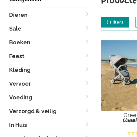
Producte
Dieren
Filters
Sale
Boeken
Feest
Kleding
Vervoer
Voeding
Verzorgd & veilig
Gree
Classi
In Huis