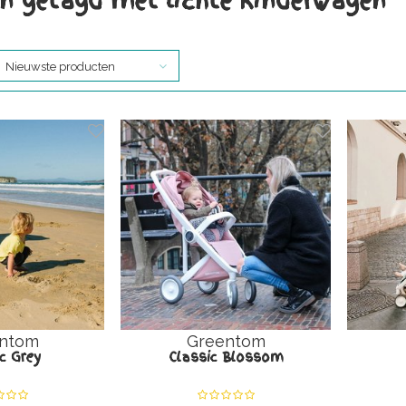
n getagd met lichte kinderwagen
Nieuwste producten
ntom
Greentom
c Grey
Classic Blossom