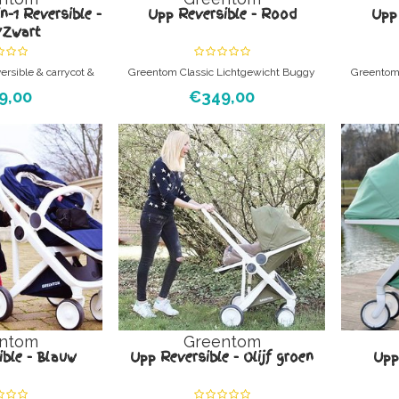
n-1 Reversible -
Upp Reversible - Rood
Upp 
/Zwart
ersible & carrycot &
Greentom Classic Lichtgewicht Buggy
Greentom 
geloos. Je krijgt het
Groen en zorgeloos. Je krijgt het frame,
Groen en z
9,00
€349,00
e, de reversible met
reversible frame, reversible zitting, de
reversible
e zitting, de bumper,
bumper, de kap en de
b
chappenmand, en de
boodschappenmand thuis en rolt er zo
boodschap
ange garantie **
mee weg. Echt. Het is kinderspel.
mee weg
ntom
Greentom
ble - Blauw
Upp Reversible - Olijf groen
Upp