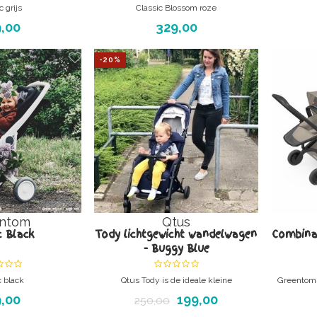
c grijs
Classic Blossom roze
cht Buggy
Lichtgewicht Buggy
,00
329,00
zorgeloos.
Groen en zorgeloos.
ller on Planet Earth.
The first green stroller on Planet Earth.
The first 
-20%
de zitting, de bumper,
Je krijgt het frame, de zitting, de bumper,
Je krijgt h
happenmand thuis en
de kap en de boodschappenmand thuis en
de kap en 
eg. Echt. Het is
rolt er zo mee weg. Echt. Het is
rolt e
rspel.
kinderspel.
ntom
Qtus
c Black
Tody lichtgewicht wandelwagen
Combinat
- Buggy Blue
c black
Qtus Tody is de ideale kleine
Greentom 3
cht Buggy
wandelwagen. Lichtgewicht, gemakkelijk
,00
199,00
250,00
zorgeloos.
op te vouwen en zeer comfortabel voor je