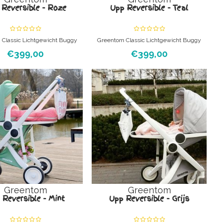
Reversible - Roze
Upp Reversible - Teal
Classic Lichtgewicht Buggy
Greentom Classic Lichtgewicht Buggy
orgeloos. Je krijgt het frame,
Groen en zorgeloos. Je krijgt het frame,
€399,00
€399,00
 frame, reversible zitting, de
reversible frame, reversible zitting, de
umper, de kap en de
bumper, de kap en de
penmand thuis en rolt er zo
boodschappenmand thuis en rolt er zo
. Echt. Het is kinderspel.
mee weg. Echt. Het is kinderspel.
Greentom
Greentom
 Reversible - Mint
Upp Reversible - Grijs