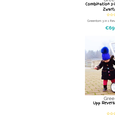
Combination 3-i
Zwart
Greentom 3 in 1 Rev
Classic Groen en zor
€69
de classic met fram
onderstel, reversibl
de kap en de boods
wieg. ** Levensl
Gree
Upp Reversi