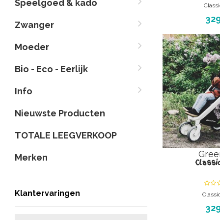
Speelgoed & kado
Classi
Lichtgewi
329
Zwanger
Groen en 
The first green stro
Je krijgt het frame, 
Moeder
de kap en de boodsc
rolt er zo mee w
Bio - Eco - Eerlijk
kinde
Info
Nieuwste Producten
TOTALE LEEGVERKOOP
Gree
Merken
Classi
Klantervaringen
Classi
Lichtgewi
329
Groen en 