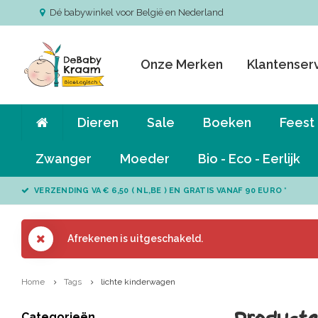
Dé babywinkel voor België en Nederland
Onze Merken
Klantenser
Dieren
Sale
Boeken
Feest
Zwanger
Moeder
Bio - Eco - Eerlijk
VERZENDING VA € 6,50 ( NL,BE ) EN GRATIS VANAF 90 EURO *
Afrekenen is uitgeschakeld.
Home
Tags
lichte kinderwagen
Categorieën