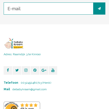
Adres: Raamdijk 3 te Kinrooi
Telefoon
0032492480713 (Henk)
Mail
debabykraam@gmail.com