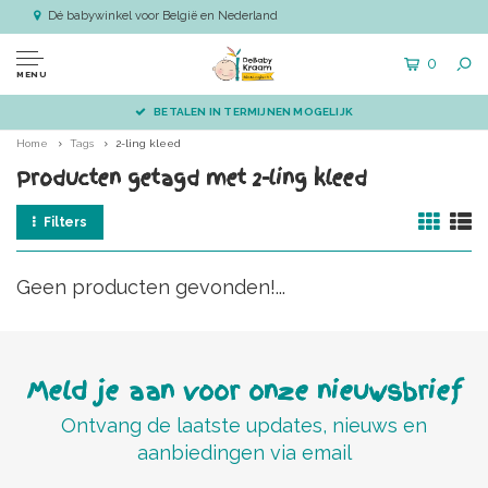
Dé babywinkel voor België en Nederland
0
MENU
BETALEN IN TERMIJNEN MOGELIJK
Home
Tags
2-ling kleed
Producten getagd met 2-ling kleed
Filters
Geen producten gevonden!...
Meld je aan voor onze nieuwsbrief
Ontvang de laatste updates, nieuws en
aanbiedingen via email