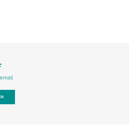
f
 email
ER