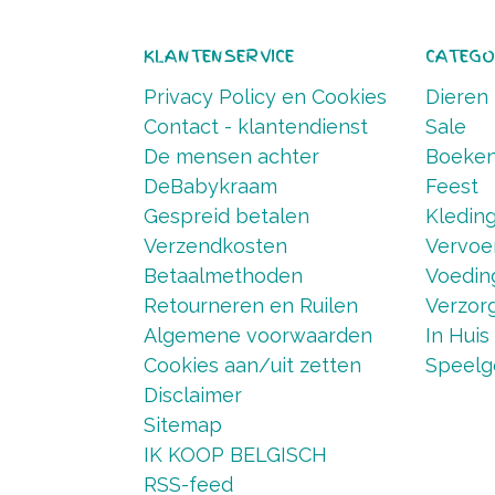
KLANTENSERVICE
CATEGO
Privacy Policy en Cookies
Dieren
Contact - klantendienst
Sale
De mensen achter
Boeke
DeBabykraam
Feest
Gespreid betalen
Kledin
Verzendkosten
Vervoe
Betaalmethoden
Voedin
Retourneren en Ruilen
Verzorg
Algemene voorwaarden
In Huis
Cookies aan/uit zetten
Speelg
Disclaimer
Sitemap
IK KOOP BELGISCH
RSS-feed