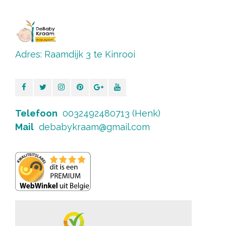
Adres: Raamdijk 3 te Kinrooi
Telefoon
0032492480713 (Henk)
Mail
debabykraam@gmail.com