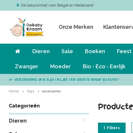
Dé babywinkel voor België en Nederland
Onze Merken
Klantenser
Dieren
Sale
Boeken
Feest
Zwanger
Moeder
Bio - Eco - Eerlijk
VERZENDING VA € 6,50 ( NL,BE ) EN GRATIS VANAF 90 EURO *
Home
Tags
accessoires
Producte
Categorieën
Dieren
Filters