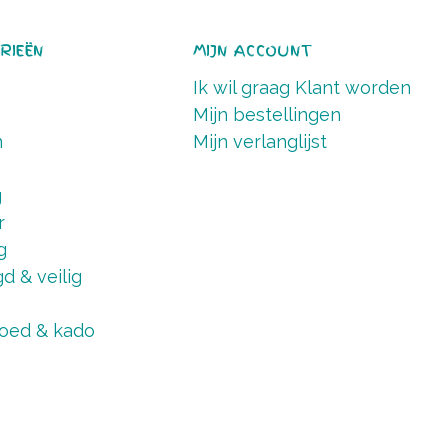
RIEËN
MIJN ACCOUNT
Ik wil graag Klant worden
Mijn bestellingen
n
Mijn verlanglijst
g
r
g
d & veilig
oed & kado