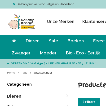
Dé babywinkel voor België en Nederland
Onze Merken
Klantenser
Dieren
Sale
Boeken
Feest
Zwanger
Moeder
Bio - Eco - Eerlijk
VERZENDING VA € 6,50 ( NL,BE ) EN GRATIS VANAF 90 EURO *
Home
Tags
autostoel rider
Producte
Categorieën
Dieren
Filters