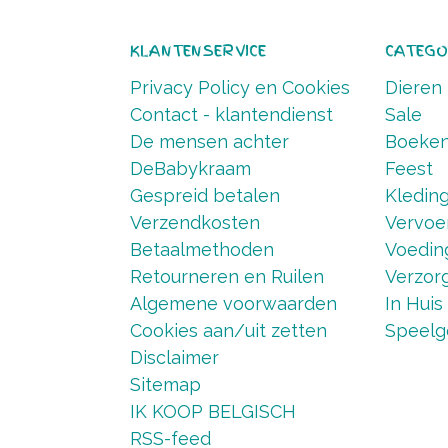
KLANTENSERVICE
CATEGO
Privacy Policy en Cookies
Dieren
Contact - klantendienst
Sale
De mensen achter
Boeke
DeBabykraam
Feest
Gespreid betalen
Kledin
Verzendkosten
Vervoe
Betaalmethoden
Voedin
Retourneren en Ruilen
Verzorg
Algemene voorwaarden
In Huis
Cookies aan/uit zetten
Speelg
Disclaimer
Sitemap
IK KOOP BELGISCH
RSS-feed