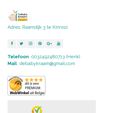
Adres: Raamdijk 3 te Kinrooi
Telefoon
0032492480713 (Henk)
Mail
debabykraam@gmail.com