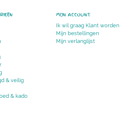
RIEËN
MIJN ACCOUNT
Ik wil graag Klant worden
Mijn bestellingen
n
Mijn verlanglijst
g
r
g
d & veilig
oed & kado