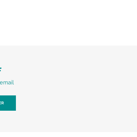
f
 email
ER