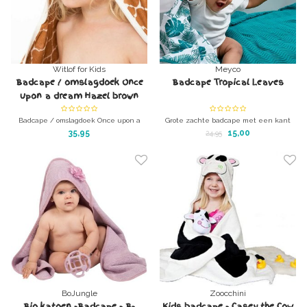
Witlof for Kids
Meyco
Badcape / omslagdoek Once
Badcape Tropical Leaves
upon a dream Hazel brown
Badcape / omslagdoek Once upon a
Grote zachte badcape met een kant
dream Hazel brown
katoen, andere kant badstof (ook katoen
35,95
15,00
24,95
Witlofforkids
)
BoJungle
Zoocchini
Bio katoen -Badcape - B-
Kids badcape - Casey the Cow