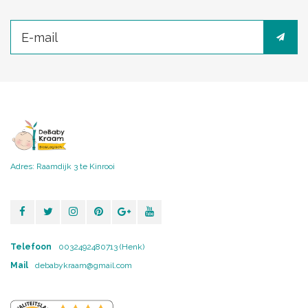
Adres: Raamdijk 3 te Kinrooi
Telefoon
0032492480713 (Henk)
Mail
debabykraam@gmail.com