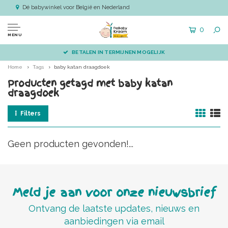
Dé babywinkel voor België en Nederland
0
MENU
BETALEN IN TERMIJNEN MOGELIJK
Home
Tags
baby katan draagdoek
Producten getagd met baby katan
draagdoek
Filters
Geen producten gevonden!...
Meld je aan voor onze nieuwsbrief
Ontvang de laatste updates, nieuws en
aanbiedingen via email