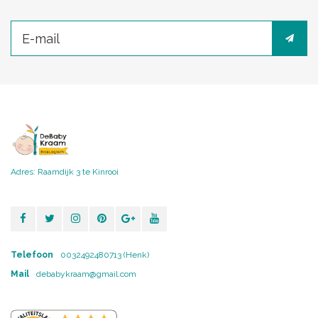
Adres: Raamdijk 3 te Kinrooi
Telefoon
0032492480713 (Henk)
Mail
debabykraam@gmail.com