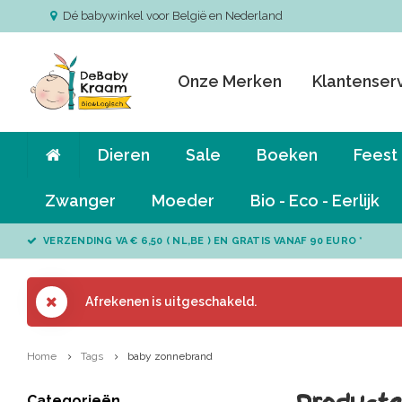
Dé babywinkel voor België en Nederland
Onze Merken
Klantenser
Dieren
Sale
Boeken
Feest
Zwanger
Moeder
Bio - Eco - Eerlijk
VERZENDING VA € 6,50 ( NL,BE ) EN GRATIS VANAF 90 EURO *
Afrekenen is uitgeschakeld.
Home
Tags
baby zonnebrand
Categorieën