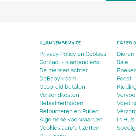
KLANTENSERVICE
CATEGO
Privacy Policy en Cookies
Dieren
Contact - klantendienst
Sale
De mensen achter
Boeke
DeBabykraam
Feest
Gespreid betalen
Kledin
Verzendkosten
Vervoe
Betaalmethoden
Voedin
Retourneren en Ruilen
Verzorg
Algemene voorwaarden
In Huis
Cookies aan/uit zetten
Speelg
Disclaimer