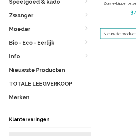
Speelgoed & kado
Zonne-Lippenbalsem
SP
3,
Zwanger
Voor baby's van 0, t
koraalvriendeli
microplastics o
Moeder
Nieuwste produc
Bio - Eco - Eerlijk
Info
Nieuwste Producten
TOTALE LEEGVERKOOP
Merken
Klantervaringen