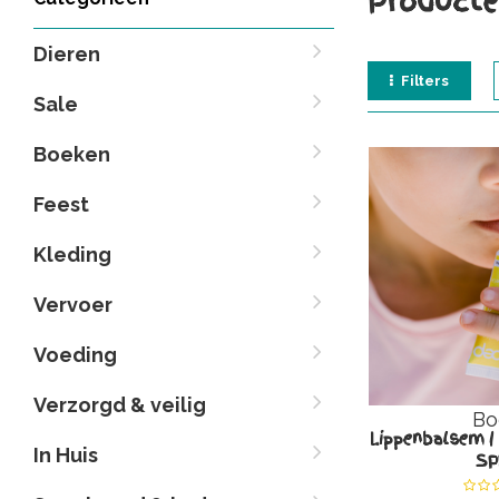
Producte
Dieren
Filters
Sale
Boeken
Feest
Kleding
Vervoer
Voeding
Verzorgd & veilig
Bo
Lippenbalsem | 
In Huis
SP