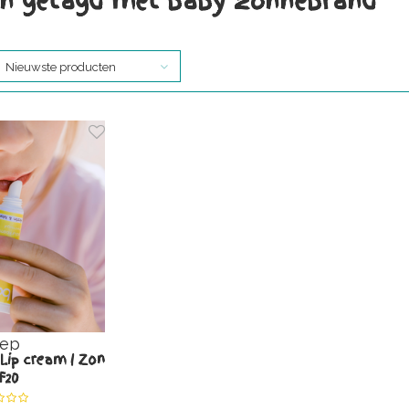
n getagd met baby zonnebrand
Nieuwste producten
ep
Lip cream | Zon
F20