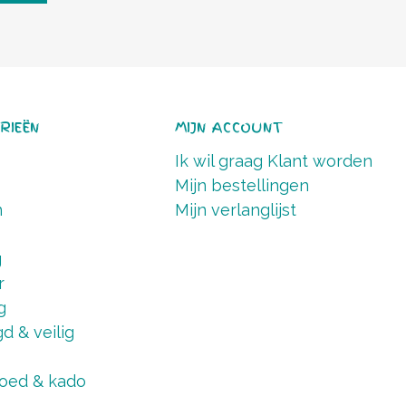
RIEËN
MIJN ACCOUNT
Ik wil graag Klant worden
Mijn bestellingen
n
Mijn verlanglijst
g
r
g
d & veilig
oed & kado