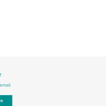
f
 email
ER