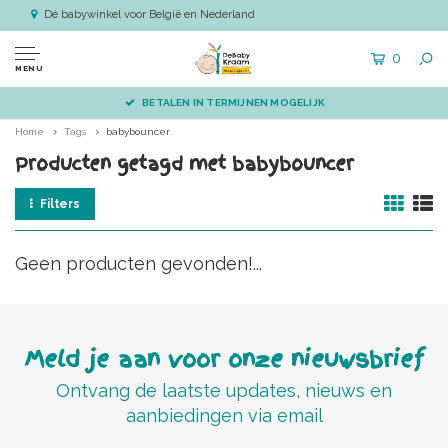
Dé babywinkel voor België en Nederland
0
MENU
BETALEN IN TERMIJNEN MOGELIJK
Home
Tags
babybouncer
Producten getagd met babybouncer
Filters
Geen producten gevonden!...
Meld je aan voor onze nieuwsbrief
Ontvang de laatste updates, nieuws en
aanbiedingen via email