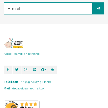
Adres: Raamdijk 3 te Kinrooi
Telefoon
0032492480713 (Henk)
Mail
debabykraam@gmail.com