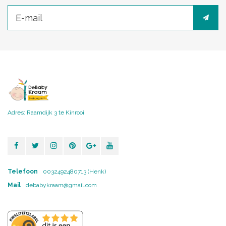
Adres: Raamdijk 3 te Kinrooi
Telefoon
0032492480713 (Henk)
Mail
debabykraam@gmail.com