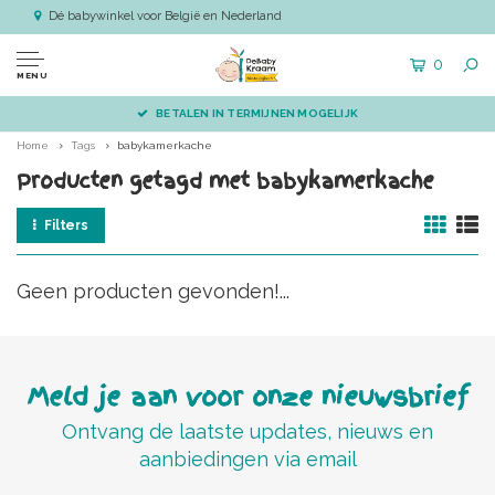
Dé babywinkel voor België en Nederland
0
MENU
BETALEN IN TERMIJNEN MOGELIJK
Home
Tags
babykamerkache
Producten getagd met babykamerkache
Filters
Geen producten gevonden!...
Meld je aan voor onze nieuwsbrief
Ontvang de laatste updates, nieuws en
aanbiedingen via email