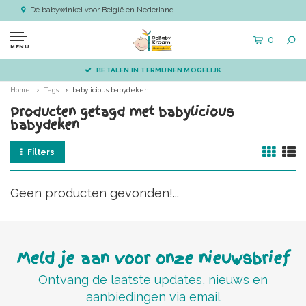
Dé babywinkel voor België en Nederland
0
MENU
BETALEN IN TERMIJNEN MOGELIJK
Home
Tags
babylicious babydeken
Producten getagd met babylicious
babydeken
Filters
Geen producten gevonden!...
Meld je aan voor onze nieuwsbrief
Ontvang de laatste updates, nieuws en
aanbiedingen via email