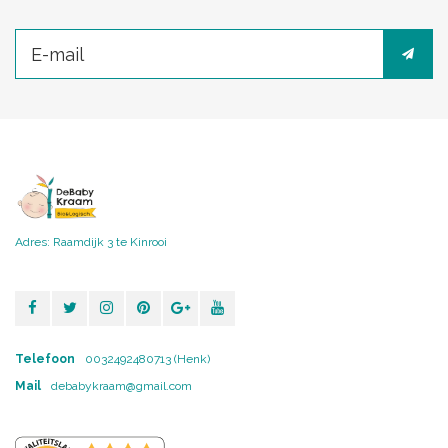
Adres: Raamdijk 3 te Kinrooi
Telefoon
0032492480713 (Henk)
Mail
debabykraam@gmail.com