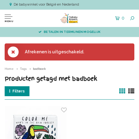
Dé babywinkel voor België en Nederland
0
MENU
BETALEN IN TERMIJNEN MOGELIJK
Afrekenen is uitgeschakeld.
Home
Tags
badboek
Producten getagd met badboek
Filters