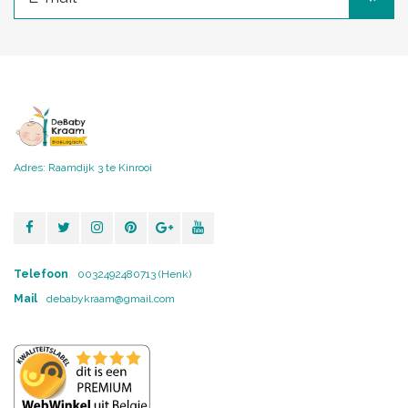
Adres: Raamdijk 3 te Kinrooi
Telefoon
0032492480713 (Henk)
Mail
debabykraam@gmail.com