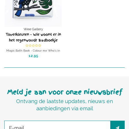
Wee Gallery
Toverkleuren - Wie woont er in
het regenwoud? Badboekje
Magic Bath Book - Colour me Who's in
the Rainforest?
12,95
Toverkleuren - Wie woont er in het
regenwoud?
Badboekje verandert in water magisch
van zwart/wit naar een wereld van
kleur!
Meld je aan voor onze nieuwsbrief
Ontvang de laatste updates, nieuws en
aanbiedingen via email