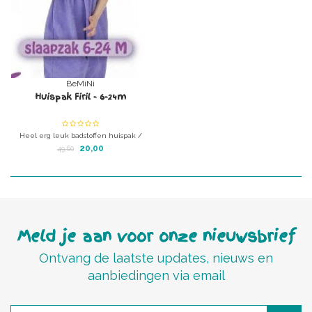
BeMiNi
Huispak Firil - 6-24m
Heel erg leuk badstoffen huispak /
slaapzak voor peuters tot ongeveer 3
20,00
49,60
jaar
Meld je aan voor onze nieuwsbrief
Ontvang de laatste updates, nieuws en
aanbiedingen via email