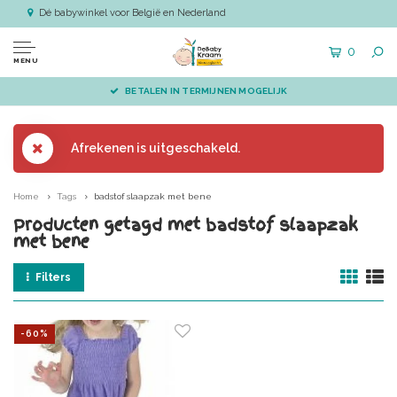
Dé babywinkel voor België en Nederland
0
MENU
BETALEN IN TERMIJNEN MOGELIJK
Afrekenen is uitgeschakeld.
Home
Tags
badstof slaapzak met bene
Producten getagd met badstof slaapzak
met bene
Filters
-60%