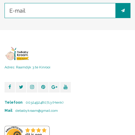
Adres: Raamdijk 3 te Kinrooi
Telefoon
0032492480713 (Henk)
Mail
debabykraam@gmail.com