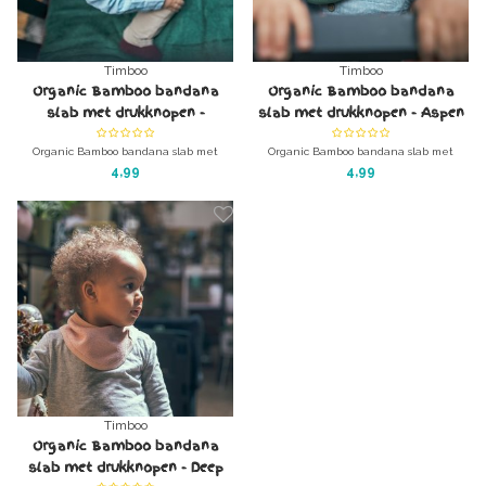
Timboo
Timboo
Organic Bamboo bandana
Organic Bamboo bandana
slab met drukknopen -
slab met drukknopen - Aspen
Rosewood
green
Organic Bamboo bandana slab met
Organic Bamboo bandana slab met
drukknopen - Rosewood
drukknopen - Aspen green
4,99
4,99
Afm: 36 x 22 cm
Afm: 36 x 22 cm
Merk: Timboo
Merk: Timboo
Timboo
Organic Bamboo bandana
slab met drukknopen - Deep