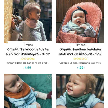
Timboo
Timboo
Organic Bamboo bandana
Organic Bamboo bandana
slab met drukknopen - Ochre
slab met drukknopen - Sea
Blue
Organic Bamboo bandana slab met
Organic Bamboo bandana slab met
drukknopen - Ochre
drukknopen - Sea Blue
4,99
4,99
Afm: 36 x 22 cm
Afm: 36 x 22 cm
Merk: Timboo
Merk: Timboo