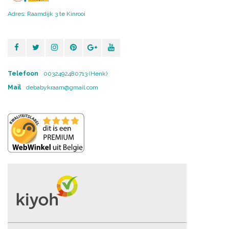
Adres: Raamdijk 3 te Kinrooi
Telefoon
0032492480713 (Henk)
Mail
debabykraam@gmail.com