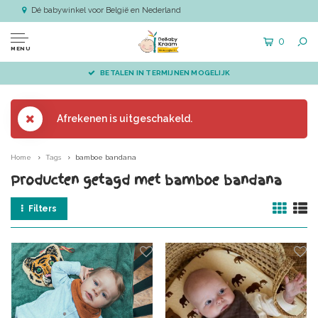
Dé babywinkel voor België en Nederland
0
MENU
BETALEN IN TERMIJNEN MOGELIJK
Afrekenen is uitgeschakeld.
Home
Tags
bamboe bandana
Producten getagd met bamboe bandana
Filters