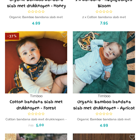
slab met drukknopen - Honey
Bloom
Yellow
Organic Bamboo bandana slab met
2 x Cotton bandana slab met
drukknopen - Honey Yellow
drukknopen
4,99
7,95
Afm: 36 x 22 cm
Afm: 37 x 24,5 cm
Merk: Timboo
Merk: Jollein Collecie: Bloom
-37%
Timboo
Timboo
Cotton bandana slab met
Organic Bamboo bandana
drukknopen - Forest
slab met drukknopen - Apricot
Blush
Cotton bandana slab met drukknopen -
Organic Bamboo bandana slab met
Forest
drukknopen - Apricot Blush
5,00
4,99
7,99
Afm: 36 x 22 cm
Afm: 36 x 22 cm
Merk: Timmy's collection
Merk: Timboo