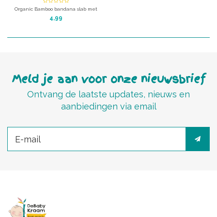
lake
Organic Bamboo bandana slab met
drukknopen - Deep lake
4,99
Afm: 36 x 22 cm
Merk: Timboo
Meld je aan voor onze nieuwsbrief
Ontvang de laatste updates, nieuws en
aanbiedingen via email