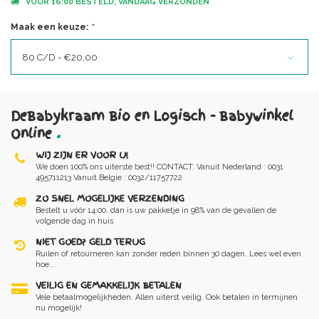
VOOR 16:00 BESTELD, VANDAAG VERZONDEN
Maak een keuze:
*
80 C/D - €20,00
DeBabykraam Bio en Logisch - Babywinkel
Online
.
WIJ ZIJN ER VOOR U!
We doen 100% ons uiterste best!! CONTACT: Vanuit Nederland : 0031
495711213 Vanuit Belgie : 0032/11757722
ZO SNEL MOGELIJKE VERZENDING
Bestelt u vóór 14:00, dan is uw pakketje in 98% van de gevallen de
volgende dag in huis
NIET GOED? GELD TERUG
Ruilen of retourneren kan zonder reden binnen 30 dagen. Lees wel even
hoe...
VEILIG EN GEMAKKELIJK BETALEN
Vele betaalmogelijkheden. Allen uiterst veilig. Ook betalen in termijnen
nu mogelijk!