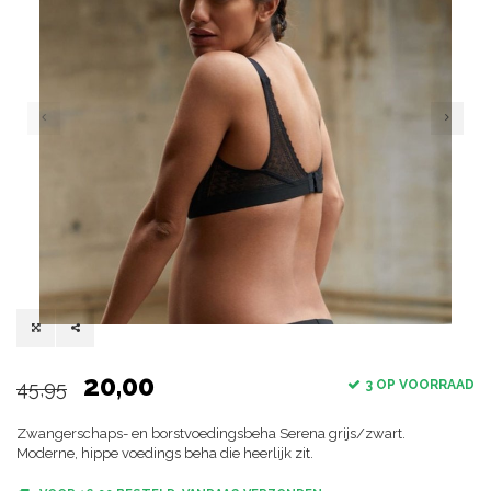
20,00
45,95
3 OP VOORRAAD
Zwangerschaps- en borstvoedingsbeha Serena grijs/zwart.
Moderne, hippe voedings beha die heerlijk zit.