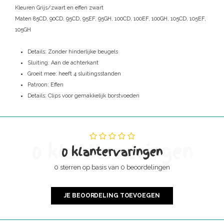
Kleuren
Grijs/zwart en effen zwart
Maten
85CD, 90CD, 95CD, 95EF, 95GH, 100CD, 100EF, 100GH, 105CD, 105EF,
105GH
Details:
Zonder hinderlijke beugels
Sluiting:
Aan de achterkant
Groeit mee: heeft 4 sluitingsstanden
Patroon:
Effen
Details: Clips voor gem
akkelijk borstvoeden
0 klantervaringen
0 klantervaringen
0 sterren op basis van 0 beoordelingen
JE BEOORDELING TOEVOEGEN