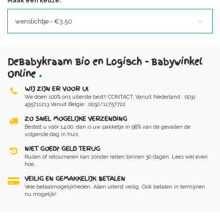
Maak een keuze:
*
wenslichtje - €3,50
DeBabykraam Bio en Logisch - Babywinkel
Online
.
WIJ ZIJN ER VOOR U!
We doen 100% ons uiterste best!! CONTACT: Vanuit Nederland : 0031
495711213 Vanuit Belgie : 0032/11757722
ZO SNEL MOGELIJKE VERZENDING
Bestelt u vóór 14:00, dan is uw pakketje in 98% van de gevallen de
volgende dag in huis
NIET GOED? GELD TERUG
Ruilen of retourneren kan zonder reden binnen 30 dagen. Lees wel even
hoe...
VEILIG EN GEMAKKELIJK BETALEN
Vele betaalmogelijkheden. Allen uiterst veilig. Ook betalen in termijnen
nu mogelijk!