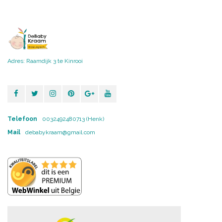
Adres: Raamdijk 3 te Kinrooi
Telefoon
0032492480713 (Henk)
Mail
debabykraam@gmail.com