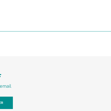
f
 email
ER