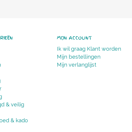
RIEËN
MIJN ACCOUNT
Ik wil graag Klant worden
Mijn bestellingen
n
Mijn verlanglijst
g
r
g
d & veilig
oed & kado