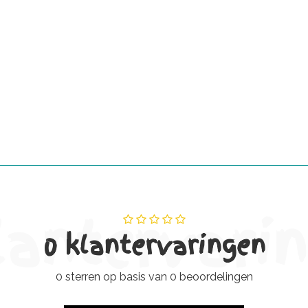
lantervari
0 klantervaringen
0 sterren op basis van 0 beoordelingen