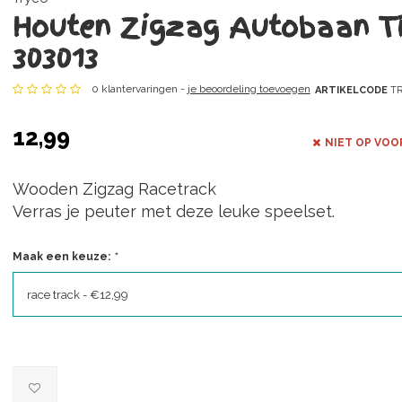
Houten Zigzag Autobaan T
303013
0 klantervaringen -
je beoordeling toevoegen
ARTIKELCODE
TR
12,99
NIET OP VOO
Wooden Zigzag Racetrack
Verras je peuter met deze leuke speelset.
Maak een keuze:
*
race track - €12,99