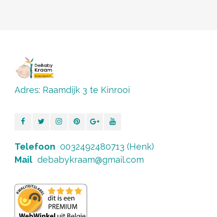
Adres: Raamdijk 3 te Kinrooi
Telefoon
0032492480713 (Henk)
Mail
debabykraam@gmail.com