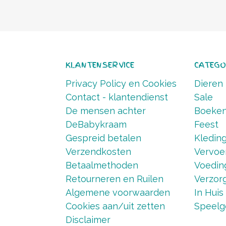
KLANTENSERVICE
CATEGO
Privacy Policy en Cookies
Dieren
Contact - klantendienst
Sale
De mensen achter
Boeke
DeBabykraam
Feest
Gespreid betalen
Kledin
Verzendkosten
Vervoe
Betaalmethoden
Voedin
Retourneren en Ruilen
Verzorg
Algemene voorwaarden
In Huis
Cookies aan/uit zetten
Speelg
Disclaimer