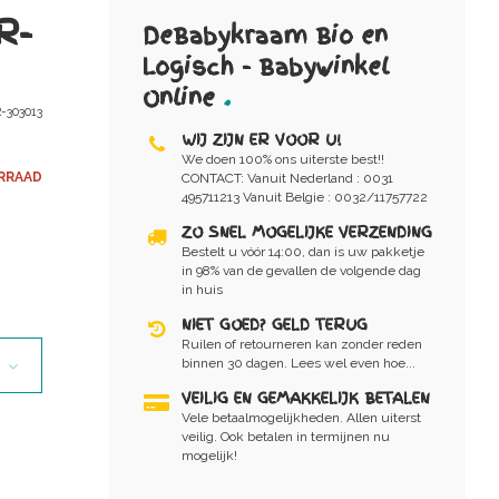
R-
DeBabykraam Bio en
Logisch - Babywinkel
Online
.
-303013
WIJ ZIJN ER VOOR U!
We doen 100% ons uiterste best!!
RRAAD
CONTACT: Vanuit Nederland : 0031
495711213 Vanuit Belgie : 0032/11757722
ZO SNEL MOGELIJKE VERZENDING
Bestelt u vóór 14:00, dan is uw pakketje
in 98% van de gevallen de volgende dag
in huis
NIET GOED? GELD TERUG
Ruilen of retourneren kan zonder reden
binnen 30 dagen. Lees wel even hoe...
VEILIG EN GEMAKKELIJK BETALEN
Vele betaalmogelijkheden. Allen uiterst
veilig. Ook betalen in termijnen nu
mogelijk!