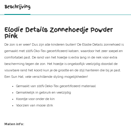
Beschrijving
Elodie Details Zonnehoedje Powder
Pink
De zon is er weer! Dus zijn alle kinderen buiten! De Elodie Details zonnehoed is
gemaakt met 100% Öko-Tex gecertificeerd katoen, waardoor het zeer soepel en
comfortabel past. De rand van het hoedje is extra lang in de nek voor extra
bescherming tegen de zon. Het hoedje is ongelooflijk veelzijdig doordat de
vouwbare rand het koord kun je de grootte en de stijl hanteren die bij je past.
Een Sun Hat, vele verschillende styling mogelijkheden!
Gemaakt van 100% Oeko-Tex gecertificeerd materiaal
Gemakkelijk in gebruik en veelzijdig
Koordje voor onder de kin
Voorzien van mooie strik
Maten info: