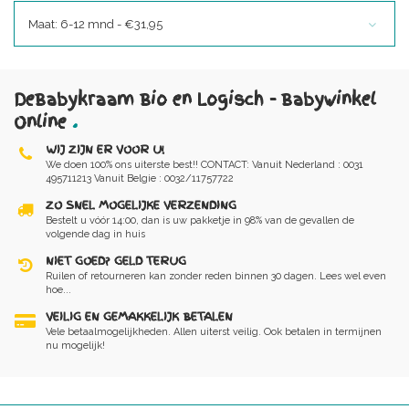
Maat: 6-12 mnd - €31,95
DeBabykraam Bio en Logisch - Babywinkel
Online
.
WIJ ZIJN ER VOOR U!
We doen 100% ons uiterste best!! CONTACT: Vanuit Nederland : 0031
495711213 Vanuit Belgie : 0032/11757722
ZO SNEL MOGELIJKE VERZENDING
Bestelt u vóór 14:00, dan is uw pakketje in 98% van de gevallen de
volgende dag in huis
NIET GOED? GELD TERUG
Ruilen of retourneren kan zonder reden binnen 30 dagen. Lees wel even
hoe...
VEILIG EN GEMAKKELIJK BETALEN
Vele betaalmogelijkheden. Allen uiterst veilig. Ook betalen in termijnen
nu mogelijk!