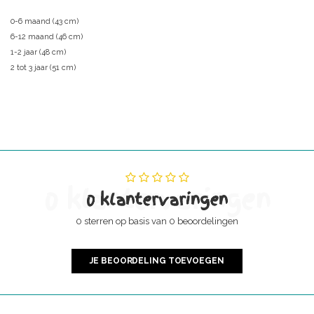
0-6 maand (43 cm)
6-12 maand (46 cm)
1-2 jaar (48 cm)
2 tot 3 jaar (51 cm)
0 klantervaringen
0 klantervaringen
0 sterren op basis van 0 beoordelingen
JE BEOORDELING TOEVOEGEN