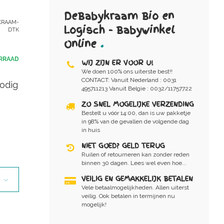
DeBabykraam Bio en
RAAM-
Logisch - Babywinkel
DTK
Online
.
RRAAD
WIJ ZIJN ER VOOR U!
We doen 100% ons uiterste best!!
CONTACT: Vanuit Nederland : 0031
odig
495711213 Vanuit Belgie : 0032/11757722
ZO SNEL MOGELIJKE VERZENDING
Bestelt u vóór 14:00, dan is uw pakketje
in 98% van de gevallen de volgende dag
in huis
NIET GOED? GELD TERUG
Ruilen of retourneren kan zonder reden
binnen 30 dagen. Lees wel even hoe...
VEILIG EN GEMAKKELIJK BETALEN
Vele betaalmogelijkheden. Allen uiterst
veilig. Ook betalen in termijnen nu
mogelijk!