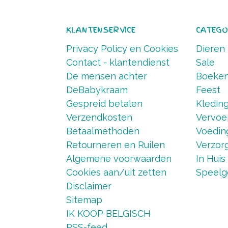
KLANTENSERVICE
CATEGO
Privacy Policy en Cookies
Dieren
Contact - klantendienst
Sale
De mensen achter
Boeke
DeBabykraam
Feest
Gespreid betalen
Kledin
Verzendkosten
Vervoe
Betaalmethoden
Voedin
Retourneren en Ruilen
Verzorg
Algemene voorwaarden
In Huis
Cookies aan/uit zetten
Speelg
Disclaimer
Sitemap
IK KOOP BELGISCH
RSS-feed