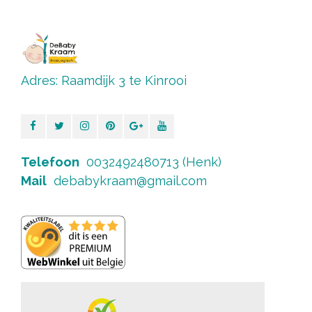
Adres: Raamdijk 3 te Kinrooi
Telefoon
0032492480713 (Henk)
Mail
debabykraam@gmail.com