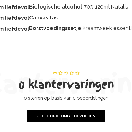
Biologische alcohol
70% 120ml Natalis
Canvas tas
Borstvoedingssetje
kraamweek essenti
lantervari
0 klantervaringen
0 sterren op basis van 0 beoordelingen
JE BEOORDELING TOEVOEGEN