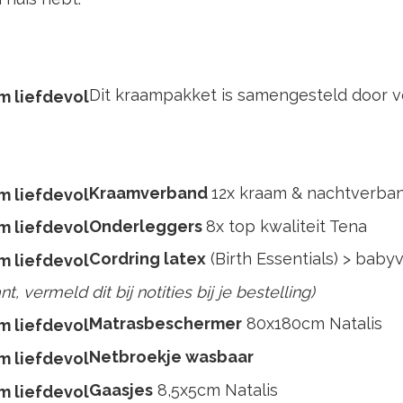
Dit kraampakket is samengesteld door 
Kraamverband
12x kraam & nachtverban
Onderleggers
8x top kwaliteit Tena
Cordring latex
(Birth Essentials) > babyv
t, vermeld dit bij notities bij je bestelling)
Matrasbeschermer
80x180cm Natalis
Netbroekje wasbaar
Gaasjes
8,5x5cm Natalis