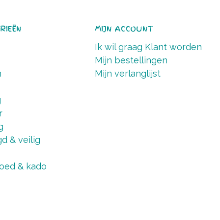
RIEËN
MIJN ACCOUNT
Ik wil graag Klant worden
Mijn bestellingen
n
Mijn verlanglijst
g
r
g
d & veilig
oed & kado