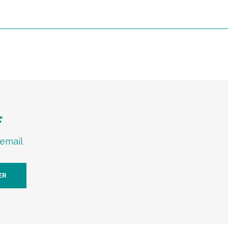
f
 email
ER