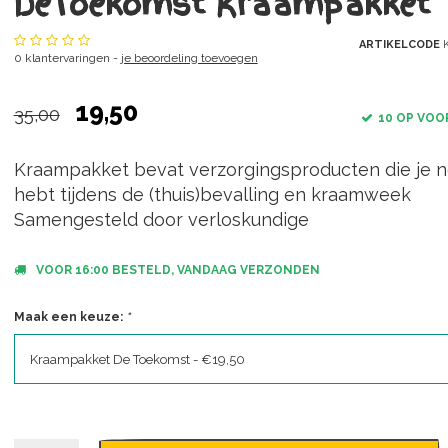
DeToekomst Kraampakket
ARTIKELCODE
K
0 klantervaringen -
je beoordeling toevoegen
19,50
35,00
10 OP VOO
Kraampakket bevat verzorgingsproducten die je n
hebt tijdens de (thuis)bevalling en kraamweek
Samengesteld door verloskundige
VOOR 16:00 BESTELD, VANDAAG VERZONDEN
Maak een keuze:
*
Kraampakket De Toekomst - €19,50