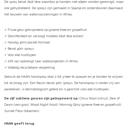
De spray bevat Aloë Vera waardoor je handen niet alleen worden gereinigd, maar
ook gehydrateerd. De sprays zijn gemaakt in Spanje en ondersteunen daarnaast
het bouwen van watervoorzieningen in Afrika.
✓ Frisse geur geïnspireerd op groene thee en grapefruit
✓ Desinfecteert en verzorgt middels Aloë Vera extract
✓ Handig 30ml pocket formaat
✓ Bevat 400+ sprays
✓ Voor alle huidtypen
✓ 20% van opbrengt naar waterprojecten in Afrika
✓ Volledig recyclebare verpakking
Gebruik de HAAN handspray door 2 tot 3 keer te sprayen en je handen te wrijven
tot ze droog zijn. Een flacon bevat 400+ sprays. De handspray is verder vrij van
parabenen, is dermatologisch getest en is geschikt voor alle huidtypen.
De vijf subtiele geuren zijn geïnspireerd op:
Citrus Noon (citrus), Dew of
Dawn (vers gras), Wood Night (hout), Morning Glory (groene thee en grapefruit),
Sunset Fleur (bloemen).
HAAN geeft terug