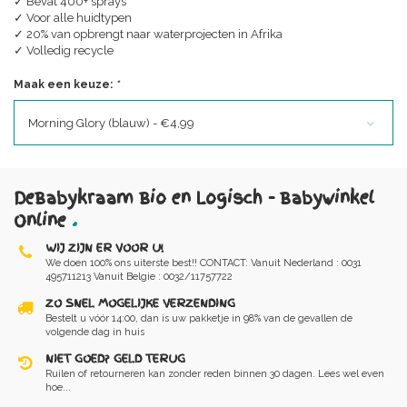
✓ Bevat 400+ sprays
✓ Voor alle huidtypen
✓ 20% van opbrengt naar waterprojecten in Afrika
✓ Volledig recycle
Maak een keuze:
*
Morning Glory (blauw) - €4,99
DeBabykraam Bio en Logisch - Babywinkel
Online
.
WIJ ZIJN ER VOOR U!
We doen 100% ons uiterste best!! CONTACT: Vanuit Nederland : 0031
495711213 Vanuit Belgie : 0032/11757722
ZO SNEL MOGELIJKE VERZENDING
Bestelt u vóór 14:00, dan is uw pakketje in 98% van de gevallen de
volgende dag in huis
NIET GOED? GELD TERUG
Ruilen of retourneren kan zonder reden binnen 30 dagen. Lees wel even
hoe...