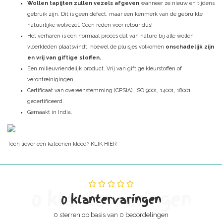
Wollen tapijten zullen vezels afgeven
wanneer ze nieuw en tijdens
gebruik zijn. Dit is geen defect, maar een kenmerk van de gebruikte
natuurlijke wolvezel. Geen reden voor retour dus!
Het verharen is een normaal proces dat van nature bij alle wollen
vloerkleden plaatsvindt, hoewel de pluisjes volkomen
onschadelijk zijn
en vrij van giftige stoffen.
Een milieuvriendelijk product. Vrij van giftige kleurstoffen of
verontreinigingen.
Certificaat van overeenstemming (CPSIA), ISO 9001, 14001, 18001
gecertificeerd.
Gemaakt in India.
Toch liever een katoenen kleed?
KLIK HIER
0 klantervaringen
0 klantervaringen
0 sterren op basis van 0 beoordelingen