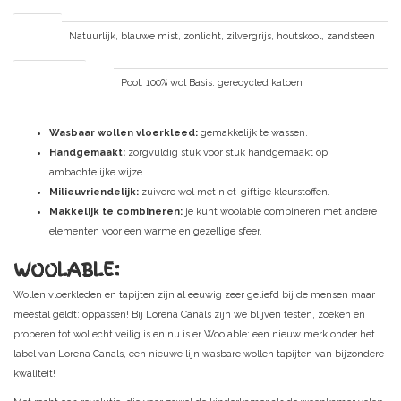
Kleuren
Natuurlijk, blauwe mist, zonlicht, zilvergrijs, houtskool, zandsteen
Samenstelling
Pool: 100% wol Basis: gerecycled katoen
Wasbaar wollen vloerkleed:
gemakkelijk te wassen.
Handgemaakt:
zorgvuldig stuk voor stuk handgemaakt op
ambachtelijke wijze.
Milieuvriendelijk:
zuivere wol met niet-giftige kleurstoffen.
Makkelijk te combineren:
je kunt woolable combineren met andere
elementen voor een warme en gezellige sfeer.
WOOLABLE:
Wollen vloerkleden en tapijten zijn al eeuwig zeer geliefd bij de mensen maar
meestal geldt: oppassen! Bij Lorena Canals zijn we blijven testen, zoeken en
proberen tot wol echt veilig is en nu is er Woolable: een nieuw merk onder het
label van Lorena Canals, een nieuwe lijn wasbare wollen tapijten van bijzondere
kwaliteit!