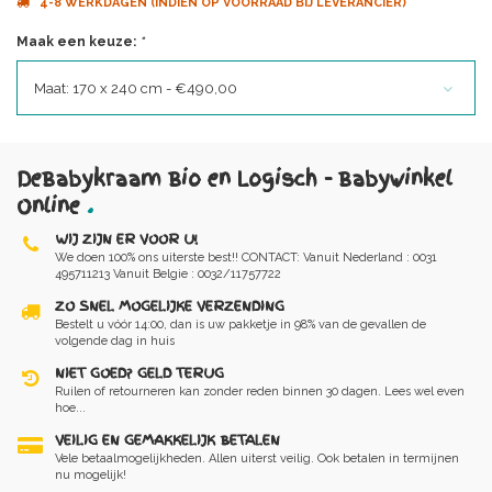
4-8 WERKDAGEN (INDIEN OP VOORRAAD BIJ LEVERANCIER)
Maak een keuze:
*
Maat: 170 x 240 cm - €490,00
DeBabykraam Bio en Logisch - Babywinkel
Online
.
WIJ ZIJN ER VOOR U!
We doen 100% ons uiterste best!! CONTACT: Vanuit Nederland : 0031
495711213 Vanuit Belgie : 0032/11757722
ZO SNEL MOGELIJKE VERZENDING
Bestelt u vóór 14:00, dan is uw pakketje in 98% van de gevallen de
volgende dag in huis
NIET GOED? GELD TERUG
Ruilen of retourneren kan zonder reden binnen 30 dagen. Lees wel even
hoe...
VEILIG EN GEMAKKELIJK BETALEN
Vele betaalmogelijkheden. Allen uiterst veilig. Ook betalen in termijnen
nu mogelijk!