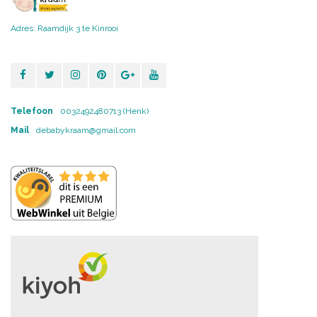
Adres: Raamdijk 3 te Kinrooi
Telefoon
0032492480713 (Henk)
Mail
debabykraam@gmail.com