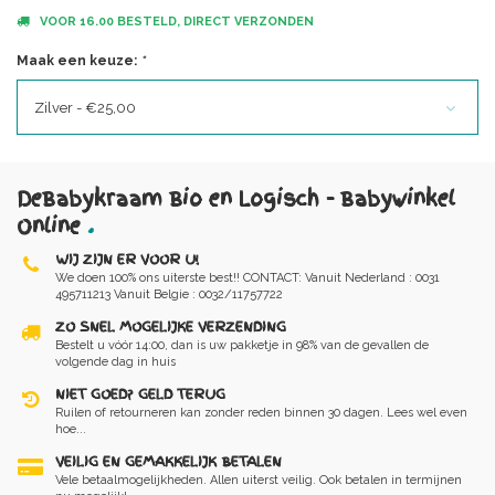
VOOR 16.00 BESTELD, DIRECT VERZONDEN
Maak een keuze:
*
Zilver - €25,00
DeBabykraam Bio en Logisch - Babywinkel
Online
.
WIJ ZIJN ER VOOR U!
We doen 100% ons uiterste best!! CONTACT: Vanuit Nederland : 0031
495711213 Vanuit Belgie : 0032/11757722
ZO SNEL MOGELIJKE VERZENDING
Bestelt u vóór 14:00, dan is uw pakketje in 98% van de gevallen de
volgende dag in huis
NIET GOED? GELD TERUG
Ruilen of retourneren kan zonder reden binnen 30 dagen. Lees wel even
hoe...
VEILIG EN GEMAKKELIJK BETALEN
Vele betaalmogelijkheden. Allen uiterst veilig. Ook betalen in termijnen