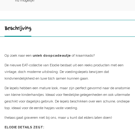
nu mogelijk!
Beschrijving
Op zoek naar een
uniek doopcadeautje
of kraamkado?
De nieuwe EAT-collectie van Elodie bestaat uit een reeks producten met een
vintage, doch moderne uitstraling. De voedingslepels bewijzen dat
kindvriendelijkheid en luxe tóch samen kunnen gaan.
De lepels hebben een mature look, maar zijn perfect gevormd naar de anatomie
van kleine kinderhandjes. Ideaal voor feestelijke gelegenheden en ook uitermate
geschikt voor dagelijks gebruik. De lepels beschikken over een schuine, ondiepe
top; ideaal voor de eerste hapjes vaste voeding.
(helaas gaat graveren niet bij ons, maar u kunt dat elders laten doen)
ELODIE DETAILS ZEGT: