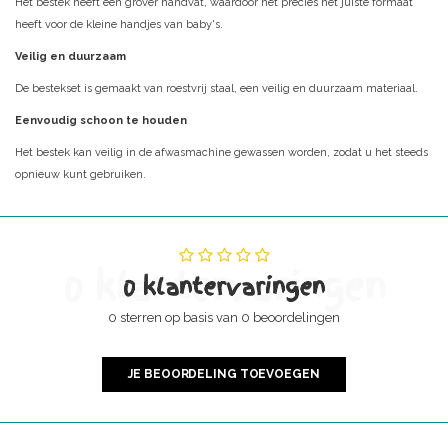
Het bestek heeft een grover handvat, waardoor het precies het juiste formaat
heeft voor de kleine handjes van baby's.
Veilig en duurzaam
De bestekset is gemaakt van roestvrij staal, een veilig en duurzaam materiaal.
Eenvoudig schoon te houden
Het bestek kan veilig in de afwasmachine gewassen worden, zodat u het steeds
opnieuw kunt gebruiken.
0 klantervaringen
0 klantervaringen
0 sterren op basis van 0 beoordelingen
JE BEOORDELING TOEVOEGEN