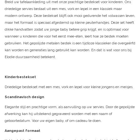
Breid uw tafelaankleding uit met onze prachtige bestekset voor kinderen. Ons
driedelige servies bestaat uit een mes, vork en lepel in een klassiek maar
modern ontwerp. Deze bestekset blijft ook mooi gedurende het volwassen leven,
maar het formaat is speciaal afgestemd op kleine peuterhandjes. Deze set heeft
dikke handvatten zodat uw jonge baby betere grip krijgt, en is optimaal voor
wanneer u kinderen die voor het eerst mee-eten, leert hoe ze bestek moeten
gebruiken. Het gepolijste metalen bestek is een tijdloze klassieker die overgeërfd
kan worden en generaties lang gebruikt kan worden. En dat is wat voor ons bij
Elodie duurzaamheid betekent.
Kinderbestekset
Driedelige bestekset met een mes, vork en lepel voor kleine jongens en meisjes.
Scandinavisch design
Elegante stijl en prachtige vorm, als aanvulling op uw servies. Door de gepolijste
afwerking kan hij uitstekend gegraveerd worden met een naam of
geboortedatum. Voor uw eigen baby, of om cadeau te doen.
Aangepast formaat