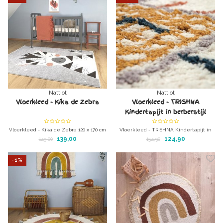
Nattiot
Nattiot
Vloerkleed - Kika de Zebra
Vloerkleed - TRISHNA
Kindertapijt in berberstijl
Vloerkleed - Kika de Zebra 120 x 170 cm
Vloerkleed - TRISHNA Kindertapijt in
Uniek kleed voor de kinderkamer.
berberstijl
139,00
124,90
149,00
154,90
Wasbaar in de wasmachine
Uniek kleed voor de kinderkamer.
Wasbaar in de wasmachine
-1%