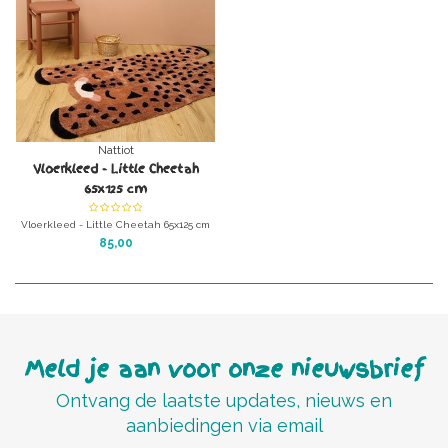
Nattiot
Vloerkleed - Little Cheetah
65x125 cm
Vloerkleed - Little Cheetah 65x125 cm
Uniek kleed voor de kinderkamer.
85,00
Wasbaar in de wasmachine
Meld je aan voor onze nieuwsbrief
Ontvang de laatste updates, nieuws en
aanbiedingen via email