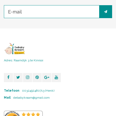
Adres: Raamdijk 3 te Kinrooi
Telefoon
0032492480713 (Henk)
Mail
debabykraam@gmail.com