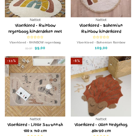
Nattiot
Nattiot
Vloerkleed - Rainbow
Vloerkleed - Bohemian
regenboog kinderdeken met
Rainbow kinderkleed
kwastjes
regenboog
Vloerkleed - RAINBOW regenboog
Vloerkleed - Bohemian Rainbow
kinderdeken met kwastjes
kinderkleed regenboog
99,00
109,00
99,90
Uniek kleed voor de kinderkamer.
Uniek kleed voor de kinderkamer.
Wasbaar in de wasmachine
Wasbaar in de wasmachine
-11%
-6%
Nattiot
Nattiot
Vloerkleed - Little Savannah
Vloerkleed - Ollen Hedgehog
100 x 140 cm
80x120 cm