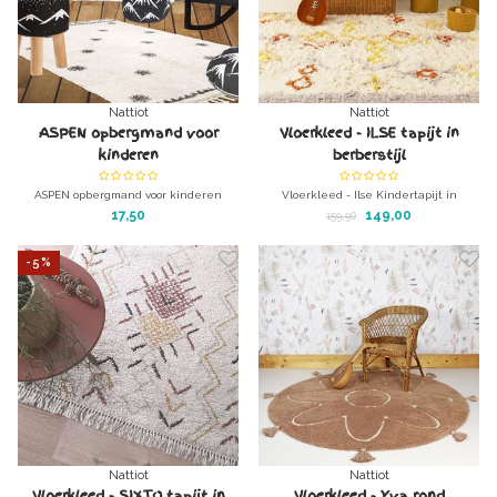
Nattiot
Nattiot
ASPEN opbergmand voor
Vloerkleed - ILSE tapijt in
kinderen
berberstijl
ASPEN opbergmand voor kinderen
Vloerkleed - Ilse Kindertapijt in
berberstijl
17,50
149,00
159,90
Maat 100 x 160 cm
Uniek kleed voor de kinderkamer.
-5%
Wasbaar in de wasmachine
Nattiot
Nattiot
Vloerkleed - SIXTO tapijt in
Vloerkleed - Yva rond