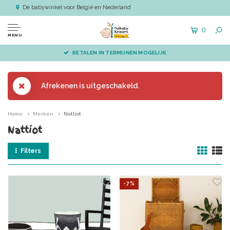
Dé babywinkel voor België en Nederland
0
MENU
BETALEN IN TERMIJNEN MOGELIJK
Afrekenen is uitgeschakeld.
Home
Merken
Nattiot
Nattiot
Filters
-7%