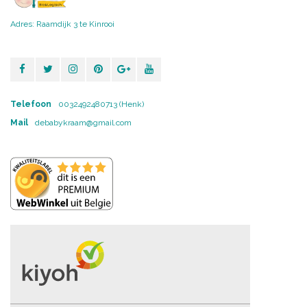
Adres: Raamdijk 3 te Kinrooi
Telefoon
0032492480713 (Henk)
Mail
debabykraam@gmail.com