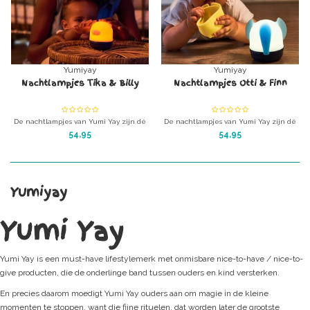
Yumiyay
Yumiyay
Nachtlampjes Tika & Billy
Nachtlampjes Otti & Finn
De nachtlampjes van Yumi Yay zijn dé
De nachtlampjes van Yumi Yay zijn dé
perfecte vriendjes voor je kleintje. Ze
perfecte vriendjes voor je kleintje. Ze
54,95
54,95
geven een hele nacht licht, of dimmen
geven een hele nacht licht, of dimmen
vanzelf na 20 of 40 minuten. Je kan dus
vanzelf na 20 of 40 minuten. Je kan dus
kiezen hoe je de nachtlamp van je
kiezen hoe je de nachtlamp van je
kindje instelt.
kindje instelt.
De speelse covertjes zitten per twee in
De speelse covertjes zitten per twee in
Yumiyay
1 verpakk
1 verpakk
Yumi Yay
Yumi Yay is een must-have lifestylemerk met onmisbare nice-to-have / nice-to-
give producten, die de onderlinge band tussen ouders en kind versterken.
En precies daarom moedigt Yumi Yay ouders aan om magie in de kleine
momenten te stoppen, want die fijne rituelen, dat worden later de grootste