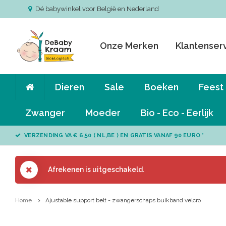
Dé babywinkel voor België en Nederland
Onze Merken
Klantenser
Dieren
Sale
Boeken
Feest
Zwanger
Moeder
Bio - Eco - Eerlijk
VERZENDING VA € 6,50 ( NL,BE ) EN GRATIS VANAF 90 EURO *
Afrekenen is uitgeschakeld.
Home
Ajustable support belt - zwangerschaps buikband velcro