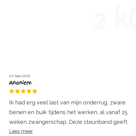
2 k
07 Sep 2016
Anoniem
Ik had erg veel last van mijn onderrug, zware
benen en buik tijdens het werken, al vanaf 25
weken zwangerschap. Deze steunband geeft
echt verlichting als ik langer moet staan of
Lees meer