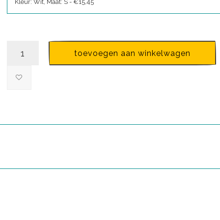
Kleur: Wit, Maat: S - €15,45
toevoegen aan winkelwagen