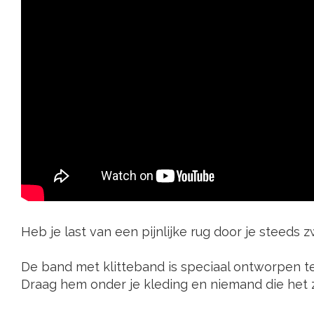
Heb je last van een pijnlijke rug door je steed
De band met klitteband is speciaal ontworpen te
Draag hem onder je kleding en niemand die het zie