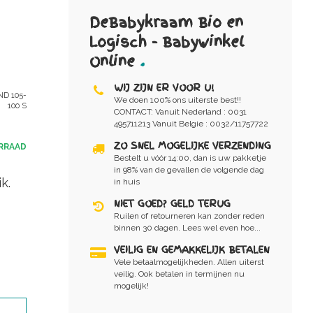
DeBabykraam Bio en
Logisch - Babywinkel
Online
.
WIJ ZIJN ER VOOR U!
D 105-
We doen 100% ons uiterste best!!
100 S
CONTACT: Vanuit Nederland : 0031
495711213 Vanuit Belgie : 0032/11757722
ZO SNEL MOGELIJKE VERZENDING
RRAAD
Bestelt u vóór 14:00, dan is uw pakketje
in 98% van de gevallen de volgende dag
k.
in huis
NIET GOED? GELD TERUG
Ruilen of retourneren kan zonder reden
binnen 30 dagen. Lees wel even hoe...
VEILIG EN GEMAKKELIJK BETALEN
Vele betaalmogelijkheden. Allen uiterst
veilig. Ook betalen in termijnen nu
mogelijk!