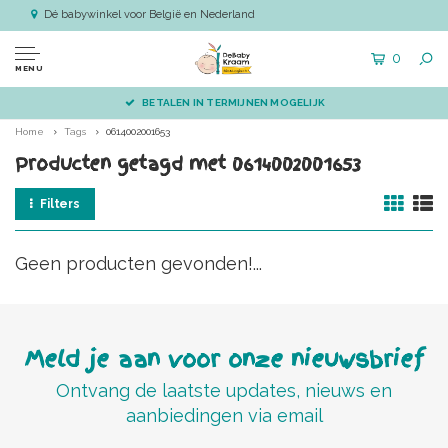
Dé babywinkel voor België en Nederland
0
MENU
BETALEN IN TERMIJNEN MOGELIJK
Home
Tags
0614002001653
Producten getagd met 0614002001653
Filters
Geen producten gevonden!...
Meld je aan voor onze nieuwsbrief
Ontvang de laatste updates, nieuws en
aanbiedingen via email