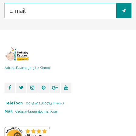
Adres: Raamdijk 3 te Kinrooi
Telefoon
0032492480713 (Henk)
Mail
debabykraam@gmail.com