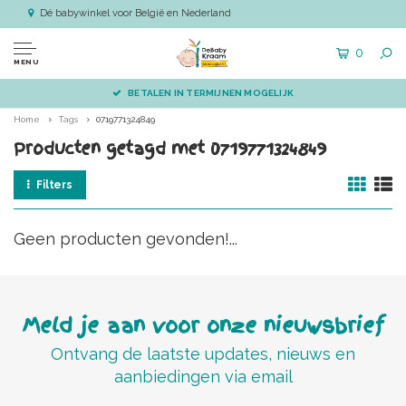
Dé babywinkel voor België en Nederland
0
MENU
BETALEN IN TERMIJNEN MOGELIJK
Home
Tags
0719771324849
Producten getagd met 0719771324849
Filters
Geen producten gevonden!...
Meld je aan voor onze nieuwsbrief
Ontvang de laatste updates, nieuws en
aanbiedingen via email