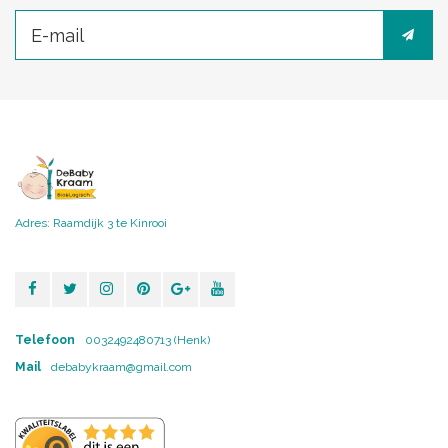
Adres: Raamdijk 3 te Kinrooi
Telefoon
0032492480713 (Henk)
Mail
debabykraam@gmail.com