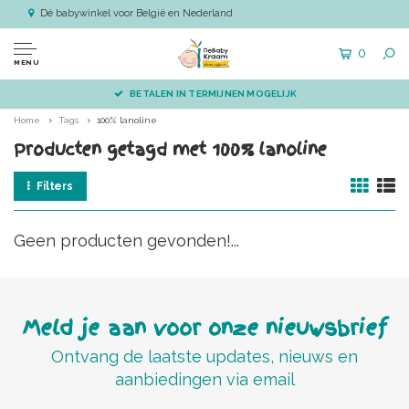
Dé babywinkel voor België en Nederland
0
MENU
BETALEN IN TERMIJNEN MOGELIJK
Home
Tags
100% lanoline
Producten getagd met 100% lanoline
Filters
Geen producten gevonden!...
Meld je aan voor onze nieuwsbrief
Ontvang de laatste updates, nieuws en
aanbiedingen via email