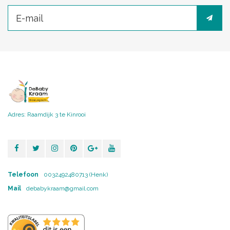
Adres: Raamdijk 3 te Kinrooi
Telefoon
0032492480713 (Henk)
Mail
debabykraam@gmail.com