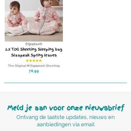
10kg)
Ergopouch
2.5 TOG Sheeting Sleeping bag
Slaapzak Spring leaves
The Original ® Ergopouch Sheeting
Sleeping bag winter-Slaapzak Spring
76,99
leaves
gemaakt van 100% organisch katoen
TOG 2.5 voor de winter buiten
Meld je aan voor onze nieuwsbrief
Ontvang de laatste updates, nieuws en
aanbiedingen via email