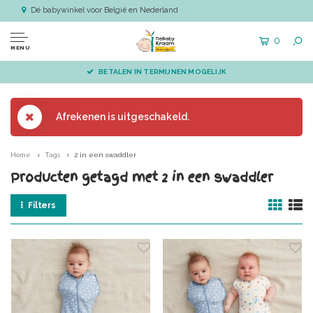
Dé babywinkel voor België en Nederland
0
MENU
BETALEN IN TERMIJNEN MOGELIJK
Afrekenen is uitgeschakeld.
Home
Tags
2 in een swaddler
Producten getagd met 2 in een swaddler
Filters