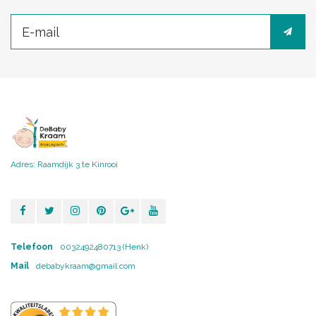
Adres: Raamdijk 3 te Kinrooi
Telefoon
0032492480713 (Henk)
Mail
debabykraam@gmail.com