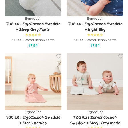
Ergopouch
Ergopouch
TOG 1.0 | ErgoCocoon Swaddle
TOG 1.0 | ErgoCocoon Swaddle
+ Sleep Grey Marle
+ Night Sky
(Bamboe/Biokatoen)
(Bamboe/Biokatoen)
1.0 TOG - Zomer/lente/herfst
1.0 TOG - Zomer/lente/herfst
Ergococoon Swaddle + Sleep Bag Grey
Ergococoon Swaddle + Sleep Bag Berries
47,90
47,90
Marle van Ergopouch inclusief
van Ergopouch inclusief
kamerthermometer.
kamerthermometer.
Heerlijke inbaker-slaapzak.
Heerlijke inbaker-slaapzak.
100% organisch katoen met zachte
100% organisch katoen met zachte
bamboe
bamboe
U wilt nooit meer een ander merk!
U wilt nooit meer een ander merk!
Ergopouch
Ergopouch
TOG 1.0 | ErgoCocoon Swaddle
TOG 0.2 | Zomer Cocoon
+ Sleep Berries
Swaddle + Sleep Grey merle