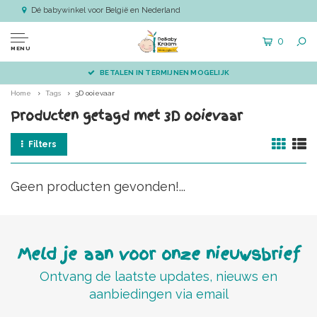
Dé babywinkel voor België en Nederland
0
MENU
BETALEN IN TERMIJNEN MOGELIJK
Home
Tags
3D ooievaar
Producten getagd met 3D ooievaar
Filters
Geen producten gevonden!...
Meld je aan voor onze nieuwsbrief
Ontvang de laatste updates, nieuws en
aanbiedingen via email