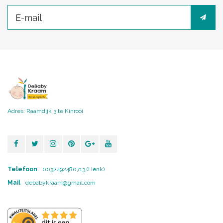
Adres: Raamdijk 3 te Kinrooi
Telefoon
0032492480713 (Henk)
Mail
debabykraam@gmail.com