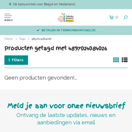
Dé babywinkel voor België en Nederland
0
MENU
BETALEN IN TERMIJNEN MOGELIJK
Home
Tags
4897024084026
Producten getagd met 4897024084026
Filters
Geen producten gevonden!...
Meld je aan voor onze nieuwsbrief
Ontvang de laatste updates, nieuws en
aanbiedingen via email