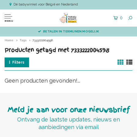
Dé babywinkel voor België en Nederland
0
MENU
BETALEN IN TERMIJNEN MOGELIJK
Home
Tags
7333222004598
Producten getagd met 7333222004598
Filters
Geen producten gevonden!...
Meld je aan voor onze nieuwsbrief
Ontvang de laatste updates, nieuws en
aanbiedingen via email