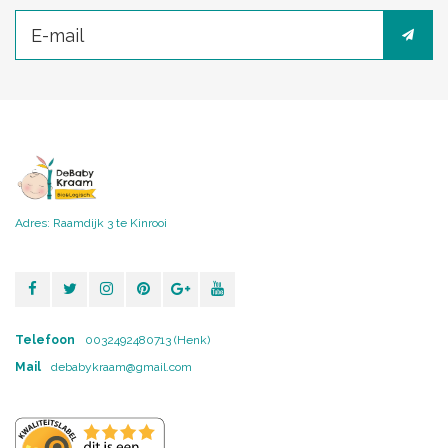
Adres: Raamdijk 3 te Kinrooi
Telefoon
0032492480713 (Henk)
Mail
debabykraam@gmail.com