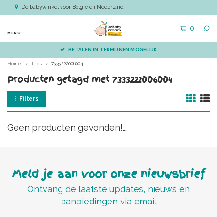
Dé babywinkel voor België en Nederland
0
MENU
BETALEN IN TERMIJNEN MOGELIJK
Home
Tags
7333222006004
Producten getagd met 7333222006004
Filters
Geen producten gevonden!...
Meld je aan voor onze nieuwsbrief
Ontvang de laatste updates, nieuws en
aanbiedingen via email