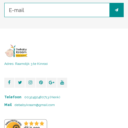
Adres: Raamdijk 3 te Kinrooi
Telefoon
0032492480713 (Henk)
Mail
debabykraam@gmail.com