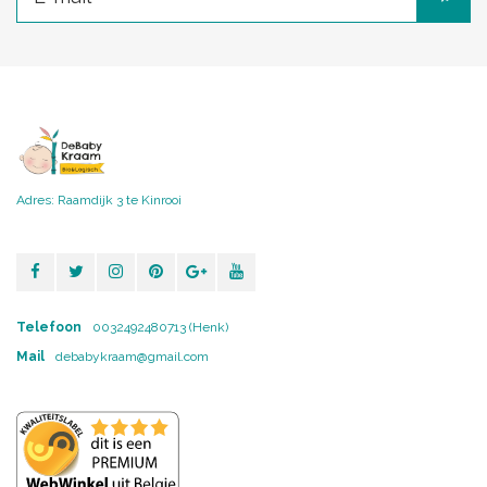
Adres: Raamdijk 3 te Kinrooi
Telefoon
0032492480713 (Henk)
Mail
debabykraam@gmail.com