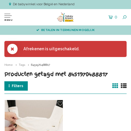
Dé babywinkel voor België en Nederland
0
MENU
BETALEN IN TERMIJNEN MOGELIJK
Afrekenen is uitgeschakeld.
Home
Tags
8451970488817
Producten getagd met 8451970488817
Filters