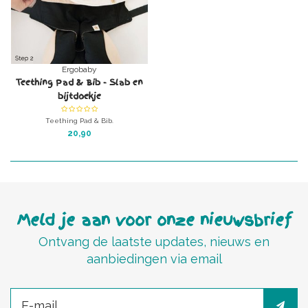
Ergobaby
Teething Pad & Bib - Slab en
bijtdoekje
Teething Pad & Bib.
Dubbele functie: slabbetje en
20,90
bijtdoekje
Meld je aan voor onze nieuwsbrief
Ontvang de laatste updates, nieuws en
aanbiedingen via email