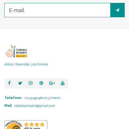
Adres: Raamdijk 3 te Kinrooi
Telefoon
0032492480713 (Henk)
Mail
debabykraam@gmail.com