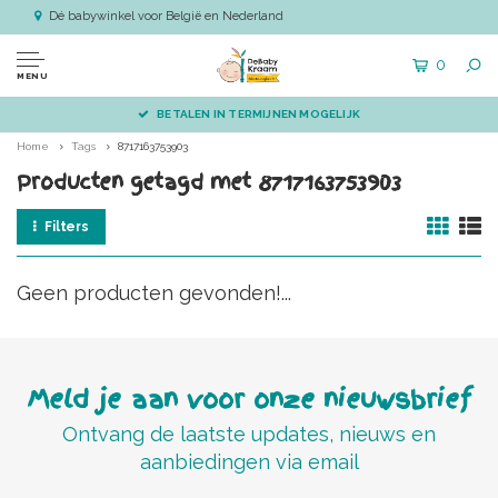
Dé babywinkel voor België en Nederland
0
MENU
BETALEN IN TERMIJNEN MOGELIJK
Home
Tags
8717163753903
Producten getagd met 8717163753903
Filters
Geen producten gevonden!...
Meld je aan voor onze nieuwsbrief
Ontvang de laatste updates, nieuws en
aanbiedingen via email