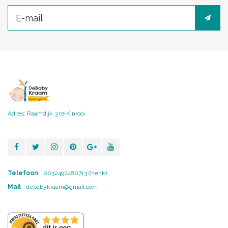
Adres: Raamdijk 3 te Kinrooi
Telefoon
0032492480713 (Henk)
Mail
debabykraam@gmail.com