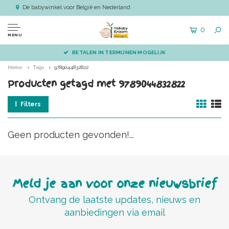
Dé babywinkel voor België en Nederland
0
MENU
BETALEN IN TERMIJNEN MOGELIJK
Home
Tags
9789044832822
Producten getagd met 9789044832822
Filters
Geen producten gevonden!...
Meld je aan voor onze nieuwsbrief
Ontvang de laatste updates, nieuws en
aanbiedingen via email