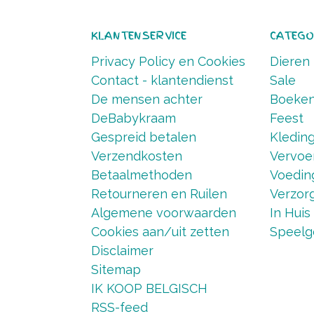
KLANTENSERVICE
CATEGO
Privacy Policy en Cookies
Dieren
Contact - klantendienst
Sale
De mensen achter
Boeke
DeBabykraam
Feest
Gespreid betalen
Kledin
Verzendkosten
Vervoe
Betaalmethoden
Voedin
Retourneren en Ruilen
Verzorg
Algemene voorwaarden
In Huis
Cookies aan/uit zetten
Speelg
Disclaimer
Sitemap
IK KOOP BELGISCH
RSS-feed