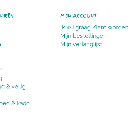
RIEËN
MIJN ACCOUNT
Ik wil graag Klant worden
Mijn bestellingen
n
Mijn verlanglijst
g
r
g
d & veilig
oed & kado