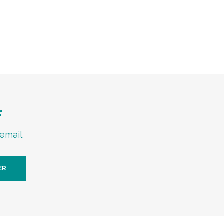
f
 email
ER