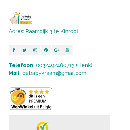
Adres: Raamdijk 3 te Kinrooi
Telefoon
0032492480713 (Henk)
Mail
debabykraam@gmail.com