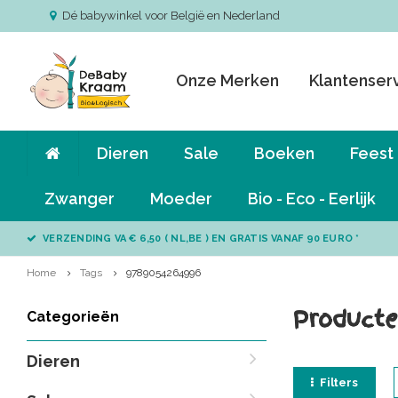
Dé babywinkel voor België en Nederland
Onze Merken
Klantenser
Dieren
Sale
Boeken
Feest
Zwanger
Moeder
Bio - Eco - Eerlijk
VERZENDING VA € 6,50 ( NL,BE ) EN GRATIS VANAF 90 EURO *
Home
Tags
9789054264996
Producte
Categorieën
Dieren
Filters