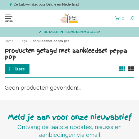
Dé babywinkel voor België en Nederland
0
MENU
BETALEN IN TERMIJNEN MOGELIJK
Home
Tags
aankleedset peppa pop
Producten getagd met aankleedset peppa
pop
Filters
Geen producten gevonden!...
Meld je aan voor onze nieuwsbrief
Ontvang de laatste updates, nieuws en
aanbiedingen via email