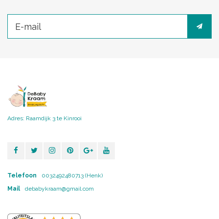
Adres: Raamdijk 3 te Kinrooi
Telefoon
0032492480713 (Henk)
Mail
debabykraam@gmail.com