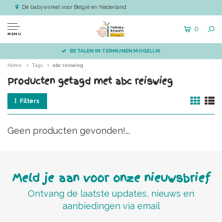
Dé babywinkel voor België en Nederland
0
MENU
BETALEN IN TERMIJNEN MOGELIJK
Home
Tags
abc reiswieg
Producten getagd met abc reiswieg
Filters
Geen producten gevonden!...
Meld je aan voor onze nieuwsbrief
Ontvang de laatste updates, nieuws en
aanbiedingen via email