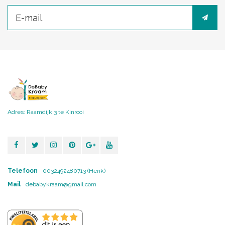
Adres: Raamdijk 3 te Kinrooi
Telefoon
0032492480713 (Henk)
Mail
debabykraam@gmail.com